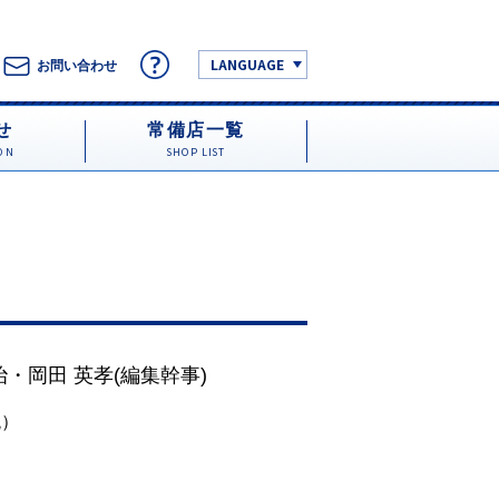
LANGUAGE
お問い合わせ
せ
常備店一覧
ON
SHOP LIST
治
・
岡田 英孝
(編集幹事)
税）