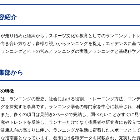
容紹介
トが走り始めた経緯から，スポーツ文化や教育としてのランニング，ト
の向き合い方など，多様な視点からランニングを捉え，エビデンスに基
〕ランニングとヒトの営み／ランニングの実践／ランニングと基礎科学
集部から
書の特徴
書は、ランニングの歴史、社会における役割、トレーニング方法、コン
ングを探究する事典です。ランニング学会の専門家を中心に執筆され、
。また、多くの項目は見開き2ページで完結し、調べたいことがすぐに見
研究やトレンドを反映し、ランナーだけでなく指導者や研究者にも役立
や健康志向の高まりに伴い、ランニングが生活に密着したスポーツとし
的な指南書となっています。巻末には各種データも掲載され、充実した