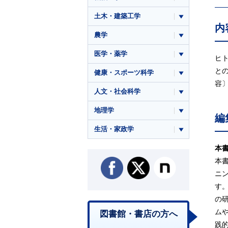
土木・建築工学
内
農学
医学・薬学
ヒ
と
健康・スポーツ科学
容
人文・社会科学
地理学
編
生活・家政学
本
本
ニ
す
の
ム
図書館・書店の方へ
践