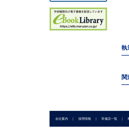
1
1
1
1
1
1
執
1
コラ
コラ
コ
関
第
2
2
2.
2
2
会社案内
採用情報
常備店一覧
2
2