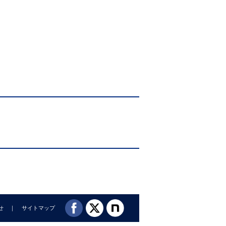
〔山西哲郎〕
夫・佐藤善人〕
せ
サイトマップ