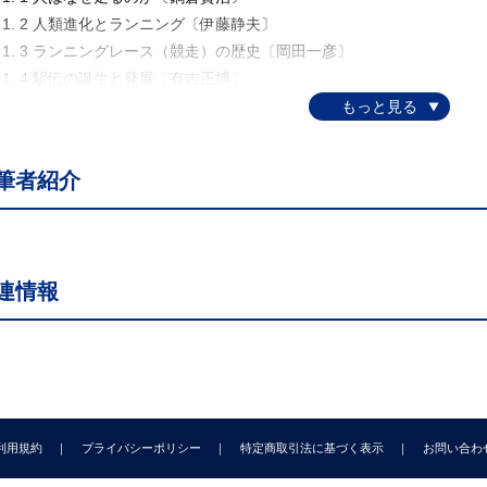
. 2 人類進化とランニング〔伊藤静夫〕
. 3 ランニングレース（競走）の歴史〔岡田一彦〕
. 4 駅伝の誕生と発展〔有吉正博〕
. 5 トレーニングの変遷〔山中美和子〕
. 6 インターバルトレーニングの発展〔豊岡示朗〕
. 7 リディア―ド方式〔橋爪伸也〕
筆者紹介
. 8 オリンピックマラソン選考概略史〔河野 匡〕
ム 1-1 メキシコの走る民〔山内 武〕
ム 1-2 1 マイル 4 分の壁に挑戦した医学生ロジャー・バニスター
ラム 1-3 記録の壁に挑んだ人類：キプチョゲ〔丸尾祐矢〕
連情報
 2 章 ランニングと社会・教育（ランニングの社会学）〔編集：伊藤静
. 1 マラソンブーム〔鍋倉賢治〕
. 2 ランニング人口の推移〔伊藤静夫〕
 3 女性のマラソン参加〔加藤 凌〕
. 4 市民ランナーは中高年者が強い〔中沢 孝〕
. 5 ランニングは社会的スポーツである〔谷口勇一〕
利用規約
プライバシーポリシー
特定商取引法に基づく表示
お問い合わ
. 6 ランニング文化を創る世界の国々〔山西哲郎〕
. 7 ランニングデータベース〔丸山智由〕