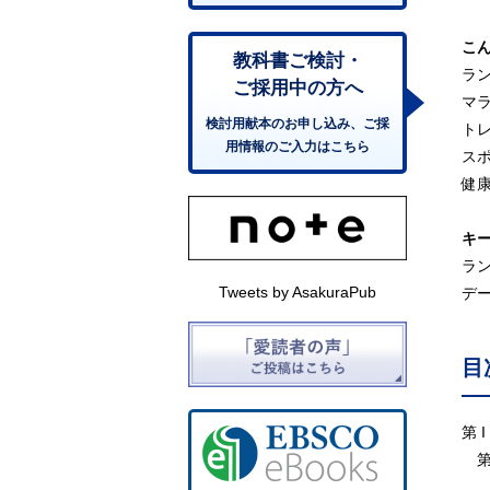
こ
教科書ご検討・
ラ
ご採用中の方へ
マ
検討用献本のお申し込み、ご採
ト
用情報のご入力はこちら
ス
健
キ
ラ
Tweets by AsakuraPub
デ
目
第 
第
1