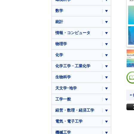
数学
統計
情報・コンピュータ
物理学
化学
化学工学・工業化学
生物科学
天文学･地学
>
工学一般
経営・数理・経済工学
電気・電子工学
機械工学