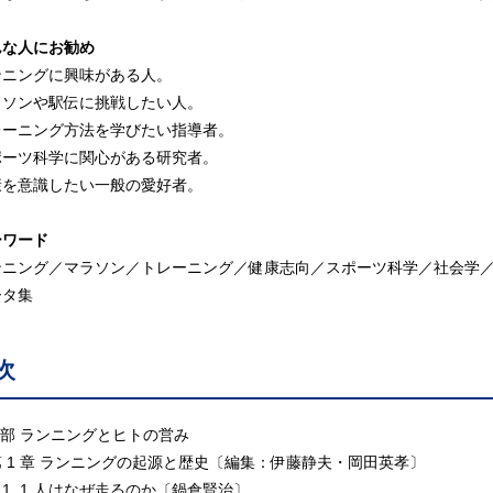
んな人にお勧め
ンニングに興味がある人。
ラソンや駅伝に挑戦したい人。
レーニング方法を学びたい指導者。
ポーツ科学に関心がある研究者。
康を意識したい一般の愛好者。
ーワード
ンニング／マラソン／トレーニング／健康志向／スポーツ科学／社会学
ータ集
次
I 部 ランニングとヒトの営み
 1 章 ランニングの起源と歴史〔編集：伊藤静夫・岡田英孝〕
. 1 人はなぜ走るのか〔鍋倉賢治〕