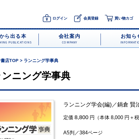
ログイン
会員登録
買い物カゴ
から出る本
会社案内
お知ら
ING PUBLICATIONS
COMPANY
INFORMATI
書店TOP
ランニング学事典
ランニング学事典
ランニング学会
(編)／
鍋倉 賢
8,800
定価
円（本体 8,000 円＋
A5判／384ページ