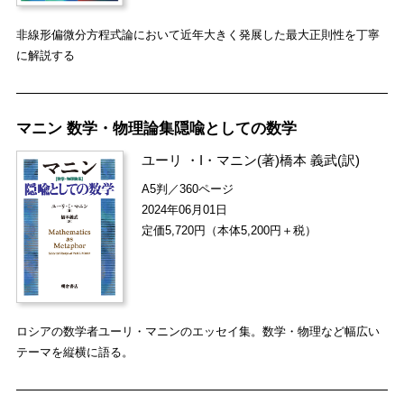
非線形偏微分方程式論において近年大きく発展した最大正則性を丁寧
に解説する
マニン 数学・物理論集隠喩としての数学
ユーリ ・I・マニン
(著)
橋本 義武
(訳)
A5判／360ページ
2024年06月01日
定価5,720円（本体5,200円＋税）
ロシアの数学者ユーリ・マニンのエッセイ集。数学・物理など幅広い
テーマを縦横に語る。