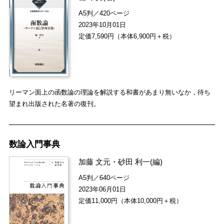
A5判／420ページ
2023年10月01日
定価7,590円（本体6,900円＋税）
リーマン面上の函数論の理論を解説する和書があまり無いなか，待ち
望まれ出版された名著の復刊。
数論入門事典
加藤 文元
・
砂田 利一
(編)
A5判／640ページ
2023年06月01日
定価11,000円（本体10,000円＋税）