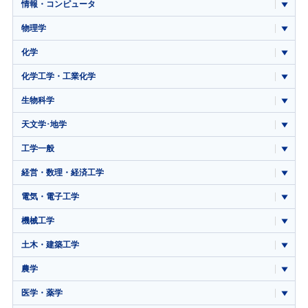
情報・コンピュータ
物理学
化学
化学工学・工業化学
生物科学
天文学･地学
工学一般
経営・数理・経済工学
電気・電子工学
機械工学
土木・建築工学
農学
医学・薬学