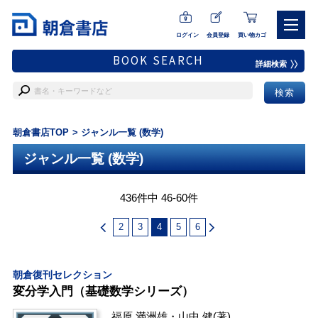
ログイン
会員登録
買い物カゴ
BOOK SEARCH
詳細検索
朝倉書店TOP
ジャンル一覧 (数学)
ジャンル一覧 (数学)
436件中 46-60件
2
3
4
5
6
朝倉復刊セレクション
変分学入門（基礎数学シリーズ）
福原 満洲雄
・
山中 健
(著)