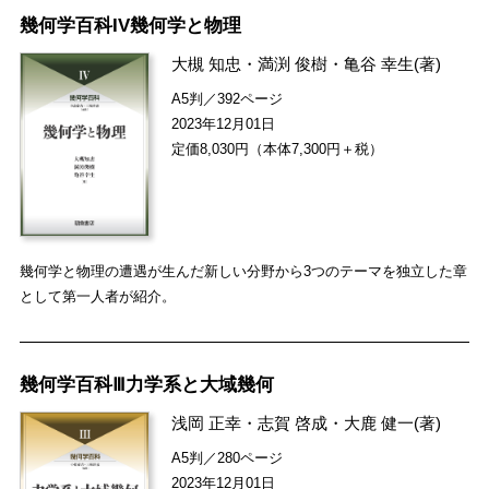
幾何学百科IV幾何学と物理
大槻 知忠
・
満渕 俊樹
・
亀谷 幸生
(著)
A5判／392ページ
2023年12月01日
定価8,030円（本体7,300円＋税）
幾何学と物理の遭遇が生んだ新しい分野から3つのテーマを独立した章
として第一人者が紹介。
幾何学百科Ⅲ力学系と大域幾何
浅岡 正幸
・
志賀 啓成
・
大鹿 健一
(著)
A5判／280ページ
2023年12月01日