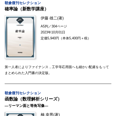
朝倉復刊セレクション
確率論（新数学講座）
伊藤 雄二
(著)
A5判／304ページ
2023年10月01日
定価5,940円（本体5,400円＋税）
第一人者によりファイナンス，工学等応用面へも細かい配慮をもって
まとめられた入門書の決定版。
朝倉復刊セレクション
函数論（数理解析シリーズ）
―リーマン面と等角写像―
楠 幸男
(著)