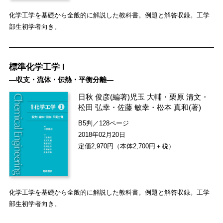
化学工学を基礎から全般的に解説した教科書。例題と解答収録。工学
部生初学者向き。
標準化学工学 I
―収支・流体・伝熱・平衡分離―
日秋 俊彦
(編著)
児玉 大輔
・
栗原 清文
・
松田 弘幸
・
佐藤 敏幸
・
松本 真和
(著)
B5判／128ページ
2018年02月20日
定価2,970円（本体2,700円＋税）
化学工学を基礎から全般的に解説した教科書。例題と解答収録。工学
部生初学者向き。