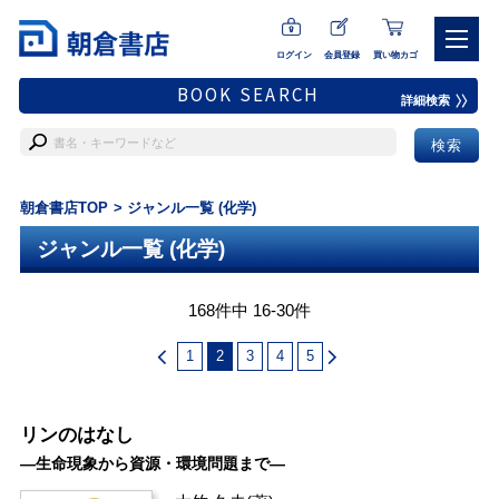
ログイン
会員登録
買い物カゴ
BOOK SEARCH
詳細検索
朝倉書店TOP
ジャンル一覧 (化学)
ジャンル一覧 (化学)
168件中 16-30件
1
2
3
4
5
リンのはなし
―生命現象から資源・環境問題まで―