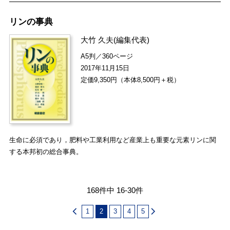
リンの事典
大竹 久夫
(編集代表)
A5判／360ページ
2017年11月15日
定価9,350円（本体8,500円＋税）
生命に必須であり，肥料や工業利用など産業上も重要な元素リンに関
する本邦初の総合事典。
168件中 16-30件
1
2
3
4
5