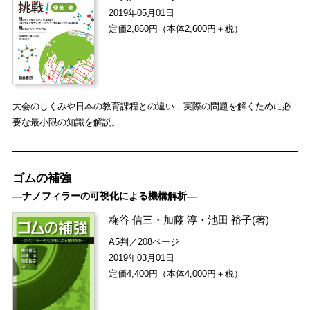
2019年05月01日
定価2,860円（本体2,600円＋税）
大会のしくみや日本の教育課程との違い，実際の問題を解くために必
要な最小限の知識を解説。
ゴムの補強
―ナノフィラーの可視化による機構解析―
粷谷 信三
・
加藤 淳
・
池田 裕子
(著)
A5判／208ページ
2019年03月01日
定価4,400円（本体4,000円＋税）