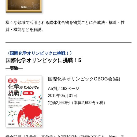
様々な領域で活用される錯体化合物を物質ごとに合成法・構造・性
質・機能などを解説。
〈国際化学オリンピックに挑戦！〉
国際化学オリンピックに挑戦！5
―実験―
国際化学オリンピックOBOG会
(編)
A5判／192ページ
2019年05月01日
定価2,860円（本体2,600円＋税）
総合問題（生化学，高分子）と実験試験（計画の立て方，操作，手