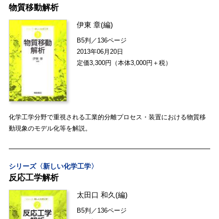
物質移動解析
伊東 章
(編)
B5判／136ページ
2013年06月20日
定価3,300円（本体3,000円＋税）
化学工学分野で重視される工業的分離プロセス・装置における物質移
動現象のモデル化等を解説。
シリーズ〈新しい化学工学〉
反応工学解析
太田口 和久
(編)
B5判／136ページ