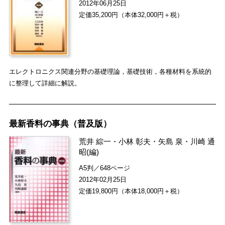
2012年06月25日
定価35,200円（本体32,000円＋税）
エレクトロニクス関連分野の基礎理論，基礎技術，各種材料を系統的
に整理して詳細に解説。
最新香料の事典（普及版）
荒井 綜一
・
小林 彰夫
・
矢島 泉
・
川崎 通
昭
(編)
A5判／648ページ
2012年02月25日
定価19,800円（本体18,000円＋税）