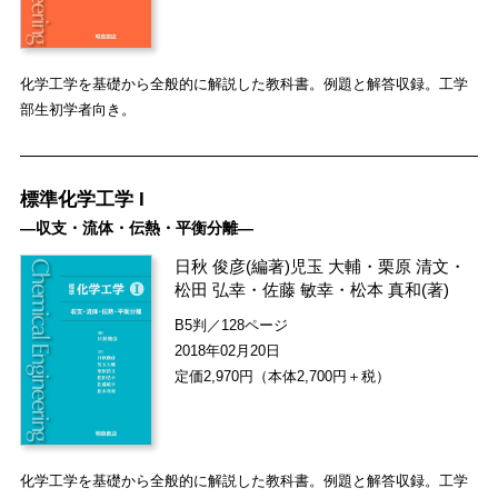
化学工学を基礎から全般的に解説した教科書。例題と解答収録。工学
部生初学者向き。
標準化学工学 I
―収支・流体・伝熱・平衡分離―
日秋 俊彦
(編著)
児玉 大輔
・
栗原 清文
・
松田 弘幸
・
佐藤 敏幸
・
松本 真和
(著)
B5判／128ページ
2018年02月20日
定価2,970円（本体2,700円＋税）
化学工学を基礎から全般的に解説した教科書。例題と解答収録。工学