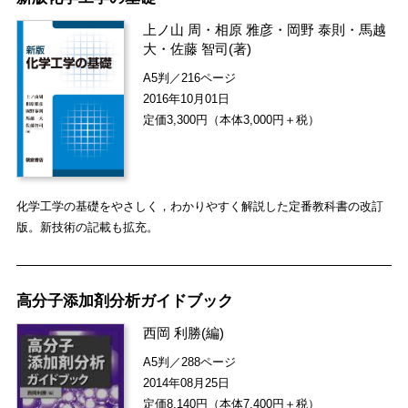
上ノ山 周
・
相原 雅彦
・
岡野 泰則
・
馬越
大
・
佐藤 智司
(著)
A5判／216ページ
2016年10月01日
定価3,300円（本体3,000円＋税）
化学工学の基礎をやさしく，わかりやすく解説した定番教科書の改訂
版。新技術の記載も拡充。
高分子添加剤分析ガイドブック
西岡 利勝
(編)
A5判／288ページ
2014年08月25日
定価8,140円（本体7,400円＋税）