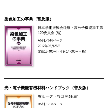
染色加工の事典（普及版）
日本学術振興会繊維・高分子機能加工第
120委員会
(編)
A5判／516ページ
2012年06月25日
定価15,400円（本体14,000円＋税）
光・電子機能有機材料ハンドブック（普及版）
堀江 一之
・
谷口 彬雄
(編)
B5判／768ページ