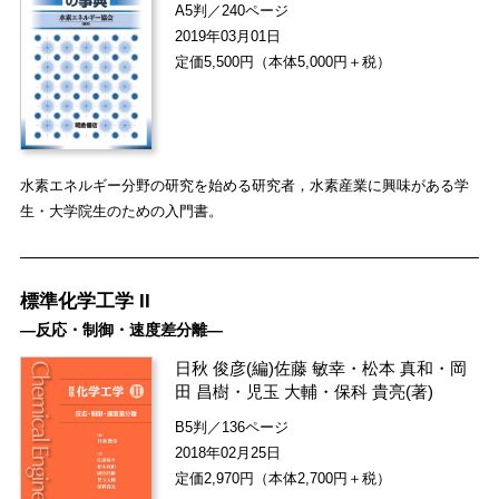
A5判／240ページ
2019年03月01日
定価5,500円（本体5,000円＋税）
水素エネルギー分野の研究を始める研究者，水素産業に興味がある学
生・大学院生のための入門書。
標準化学工学 II
―反応・制御・速度差分離―
日秋 俊彦
(編)
佐藤 敏幸
・
松本 真和
・
岡
田 昌樹
・
児玉 大輔
・
保科 貴亮
(著)
B5判／136ページ
2018年02月25日
定価2,970円（本体2,700円＋税）