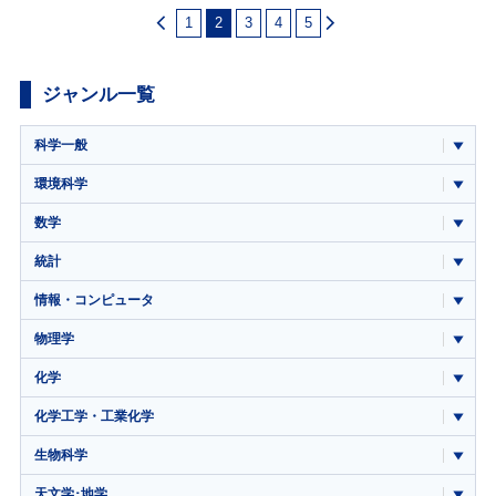
1
2
3
4
5
ジャンル一覧
科学一般
環境科学
数学
統計
情報・コンピュータ
物理学
化学
化学工学・工業化学
生物科学
天文学･地学