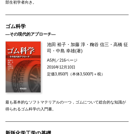
部生初学者向き。
ゴム科学
―その現代的アプローチ―
池田 裕子
・
加藤 淳
・
粷谷 信三
・
高橋 征
司
・
中島 幸雄
(著)
A5判／216ページ
2016年12月10日
定価3,850円（本体3,500円＋税）
最も基本的なソフトマテリアルの一つ，ゴムについて総合的な知識が
得られるゴム科学の入門書。
新版化学工学の基礎