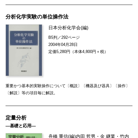
分析化学実験の単位操作法
日本分析化学会
(編)
B5判／292ページ
2004年04月28日
定価5,280円（本体4,800円＋税）
重要かつ基本的実験操作について〔概説〕〔機器及び器具〕〔操作〕
〔解説〕等の項目毎に解説。
定量分析
―基礎と応用―
舟橋 重信
(編)
内田 哲男
・
金 継業
・
竹内