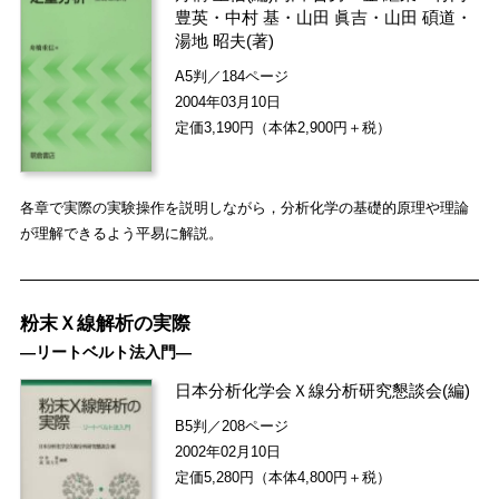
豊英
・
中村 基
・
山田 眞吉
・
山田 碩道
・
湯地 昭夫
(著)
A5判／184ページ
2004年03月10日
定価3,190円（本体2,900円＋税）
各章で実際の実験操作を説明しながら，分析化学の基礎的原理や理論
が理解できるよう平易に解説。
粉末Ｘ線解析の実際
―リートベルト法入門―
日本分析化学会Ｘ線分析研究懇談会
(編)
B5判／208ページ
2002年02月10日
定価5,280円（本体4,800円＋税）