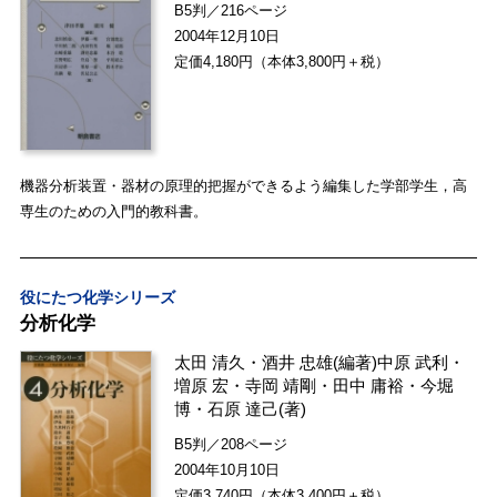
B5判／216ページ
2004年12月10日
定価4,180円（本体3,800円＋税）
機器分析装置・器材の原理的把握ができるよう編集した学部学生，高
専生のための入門的教科書。
役にたつ化学シリーズ
分析化学
太田 清久
・
酒井 忠雄
(編著)
中原 武利
・
増原 宏
・
寺岡 靖剛
・
田中 庸裕
・
今堀
博
・
石原 達己
(著)
B5判／208ページ
2004年10月10日
定価3,740円（本体3,400円＋税）