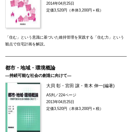
2014年04月25日
定価3,520円（本体3,200円＋税）
「住む」という意識に基づいた維持管理を実践する「住む力」という
観点で住宅計画を解説。
都市・地域・環境概論
―持続可能な社会の創造に向けて―
大貝 彰
・
宮田 譲
・
青木 伸一
(編著)
A5判／224ページ
2013年04月25日
定価3,520円（本体3,200円＋税）