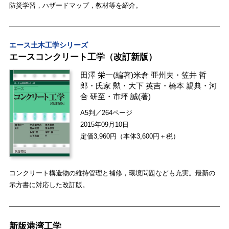
防災学習，ハザードマップ，教材等を紹介。
エース土木工学シリーズ
エースコンクリート工学（改訂新版）
田澤 栄一
(編著)
米倉 亜州夫
・
笠井 哲
郎
・
氏家 勲
・
大下 英吉
・
橋本 親典
・
河
合 研至
・
市坪 誠
(著)
A5判／264ページ
2015年09月10日
定価3,960円（本体3,600円＋税）
コンクリート構造物の維持管理と補修，環境問題なども充実。最新の
示方書に対応した改訂版。
新版港湾工学