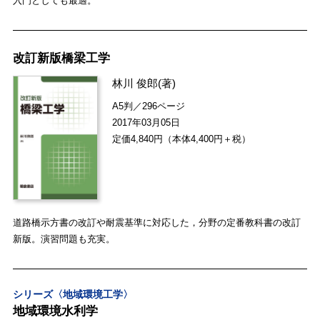
入門としても最適。
改訂新版橋梁工学
林川 俊郎
(著)
A5判／296ページ
2017年03月05日
定価4,840円（本体4,400円＋税）
道路橋示方書の改訂や耐震基準に対応した，分野の定番教科書の改訂
新版。演習問題も充実。
シリーズ〈地域環境工学〉
地域環境水利学