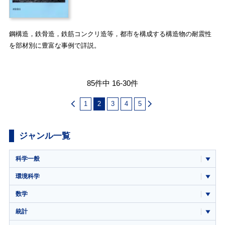
鋼構造，鉄骨造，鉄筋コンクリ造等，都市を構成する構造物の耐震性
を部材別に豊富な事例で詳説。
85件中 16-30件
1
2
3
4
5
ジャンル一覧
科学一般
環境科学
数学
統計