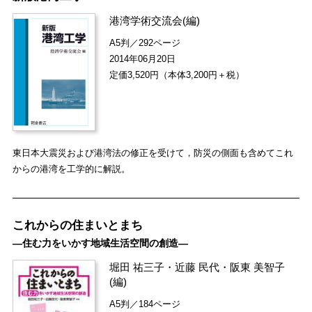
港湾学術交流会
(編)
A5判／292ページ
2014年06月20日
定価3,520円（本体3,200円＋税）
東日本大震災および港湾法の修正を受けて，防災の側面も含めてこれ
からの港湾を工学的に解説。
これからの住まいとまち
―住む力をいかす地域生活空間の創造―
堀田 祐三子
・
近藤 民代
・
阪東 美智子
(編)
A5判／184ページ