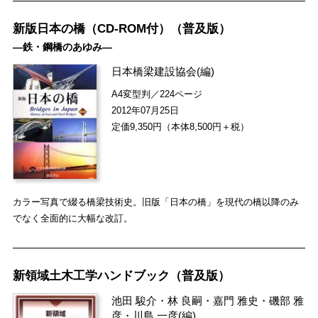
新版日本の橋（CD-ROM付）（普及版）
―鉄・鋼橋のあゆみ―
日本橋梁建設協会
(編)
A4変型判／224ページ
2012年07月25日
定価9,350円（本体8,500円＋税）
カラー写真で綴る橋梁技術史。旧版「日本の橋」を現代の橋以降のみ
でなく全面的に大幅な改訂。
新領域土木工学ハンドブック（普及版）
池田 駿介
・
林 良嗣
・
嘉門 雅史
・
磯部 雅
彦
・
川島 一彦
(編)