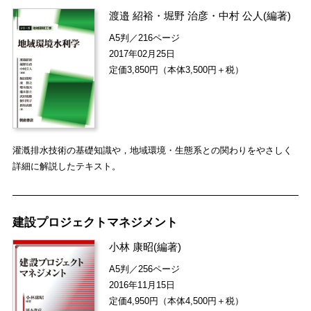
渡邉 紹裕
・
堀野 治彦
・
中村 公人
(編著)
A5判／216ページ
2017年02月25日
定価3,850円（本体3,500円＋税）
灌漑排水技術の基礎知識や，地域環境・生態系との関わりをやさしく
詳細に解説したテキスト。
建設プロジェクトマネジメント
小林 康昭
(編著)
A5判／256ページ
2016年11月15日
定価4,950円（本体4,500円＋税）