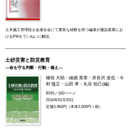
土木施工管理技士会連合会にて豊富な経験を持つ編者が建設産業にお
けるPMをていねいに解説。
土砂災害と防災教育
―命を守る判断・行動・備え―
檜垣 大助
・
緒續 英章
・
井良沢 道也
・
今
村 隆正
・
山田 孝
・
丸谷 知己
(編)
B5判／160ページ
2016年02月20日
定価3,960円（本体3,600円＋税）