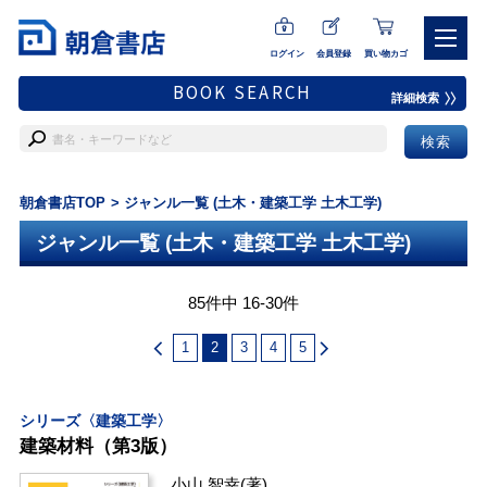
ログイン
会員登録
買い物カゴ
BOOK SEARCH
詳細検索
朝倉書店TOP
ジャンル一覧 (土木・建築工学 土木工学)
ジャンル一覧 (土木・建築工学 土木工学)
85件中 16-30件
1
2
3
4
5
シリーズ〈建築工学〉
建築材料（第3版）
小山 智幸
(著)