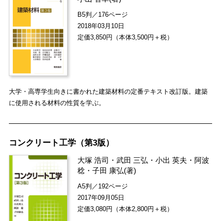
B5判／176ページ
2018年03月10日
定価3,850円（本体3,500円＋税）
大学・高専学生向きに書かれた建築材料の定番テキスト改訂版。建築
に使用される材料の性質を学ぶ。
コンクリート工学（第3版）
大塚 浩司
・
武田 三弘
・
小出 英夫
・
阿波
稔
・
子田 康弘
(著)
A5判／192ページ
2017年09月05日
定価3,080円（本体2,800円＋税）