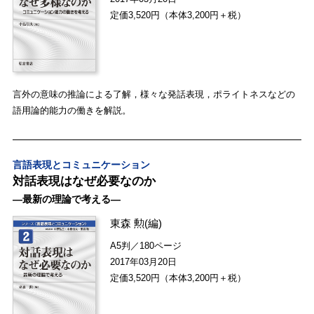
定価3,520円（本体3,200円＋税）
言外の意味の推論による了解，様々な発話表現，ポライトネスなどの
語用論的能力の働きを解説。
言語表現とコミュニケーション
対話表現はなぜ必要なのか
―最新の理論で考える―
東森 勲
(編)
A5判／180ページ
2017年03月20日
定価3,520円（本体3,200円＋税）