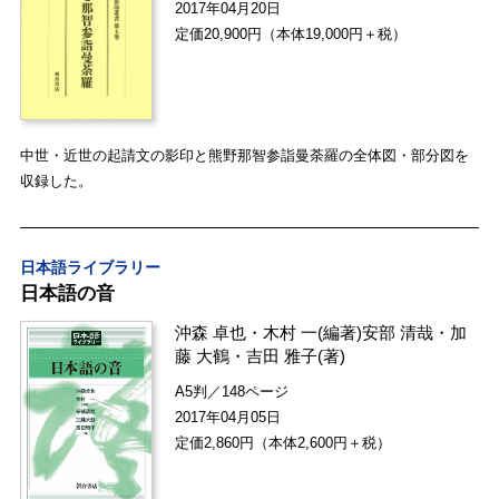
2017年04月20日
定価20,900円（本体19,000円＋税）
中世・近世の起請文の影印と熊野那智参詣曼荼羅の全体図・部分図を
収録した。
日本語ライブラリー
日本語の音
沖森 卓也
・
木村 一
(編著)
安部 清哉
・
加
藤 大鶴
・
吉田 雅子
(著)
A5判／148ページ
2017年04月05日
定価2,860円（本体2,600円＋税）