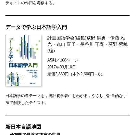
テキストの作用を考察する。
データで学ぶ日本語学入門
計量国語学会
(編集)
荻野 綱男
・
伊藤 雅
光
・
丸山 直子
・
長谷川 守寿
・
荻野 紫穂
(編)
A5判／168ページ
2017年03月10日
定価2,860円（本体2,600円＋税）
日本語学の各テーマを，統計初学者にもわかる，やさしい計量的な手
法で解説したテキスト。
新日本言語地図
―分布図で見渡す方言の世界―