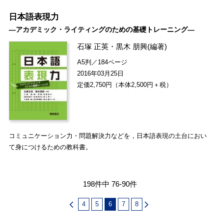
日本語表現力
―アカデミック・ライティングのための基礎トレーニング―
石塚 正英
・
黒木 朋興
(編著)
A5判／184ページ
2016年03月25日
定価2,750円（本体2,500円＋税）
コミュニケーション力・問題解決力などを，日本語表現の土台におい
て身につけるための教科書。
198件中 76-90件
4
5
6
7
8