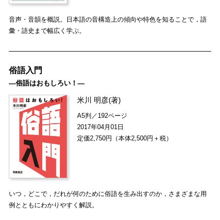
音声・音韻を概説。日本語の音構造上の傾向や特色を知ることで，語
彙・語史まで幅広く学ぶ。
俗語入門
―俗語はおもしろい！―
米川 明彦
(著)
A5判／192ページ
2017年04月01日
定価2,750円（本体2,500円＋税）
いつ，どこで，だれが何のために俗語を生み出すのか，さまざまな用
例とともにわかりやすく解説。