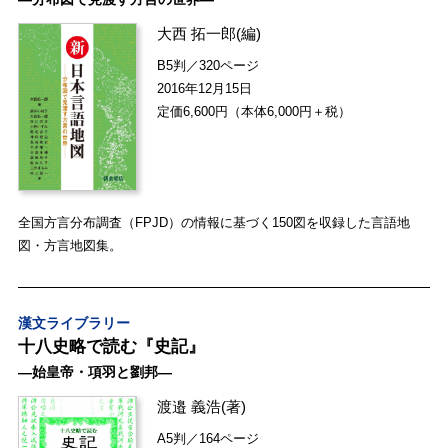
大西 拓一郎
(編)
B5判／320ページ
2016年12月15日
定価6,600円（本体6,000円＋税）
全国方言分布調査（FPJD）の情報に基づく150図を収録した言語地
図・方言地図集。
漢文ライブラリー
十八史略で読む『史記』
―始皇帝・項羽と劉邦―
渡邉 義浩
(著)
A5判／164ページ