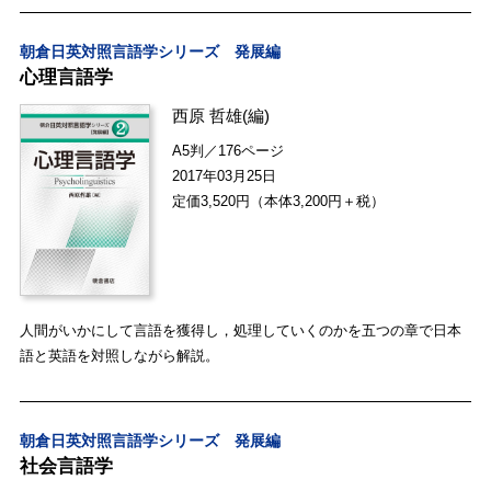
朝倉日英対照言語学シリーズ 発展編
心理言語学
西原 哲雄
(編)
A5判／176ページ
2017年03月25日
定価3,520円（本体3,200円＋税）
人間がいかにして言語を獲得し，処理していくのかを五つの章で日本
語と英語を対照しながら解説。
朝倉日英対照言語学シリーズ 発展編
社会言語学