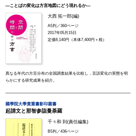
―ことばの変化は方言地図にどう現れるか―
大西 拓一郎
(編)
A5判／360ページ
2017年05月15日
定価8,140円（本体7,400円＋税）
異なる年代の方言分布の全国調査結果を比較し，言語変化の実態を明
らかにする研究成果を紹介。
國學院大學貴重書影印叢書
起請文と那智参詣曼荼羅
千々和 到
(責任編集)
B5判／436ページ