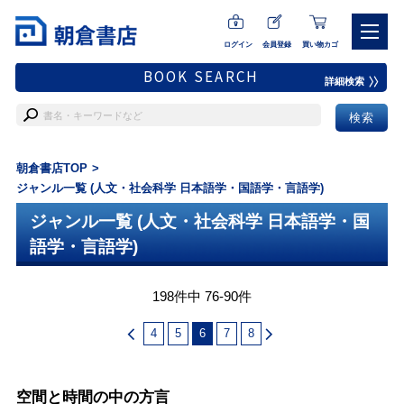
ログイン
会員登録
買い物カゴ
BOOK SEARCH
詳細検索
朝倉書店TOP
ジャンル一覧 (人文・社会科学 日本語学・国語学・言語学)
ジャンル一覧 (人文・社会科学 日本語学・国
語学・言語学)
198件中 76-90件
4
5
6
7
8
空間と時間の中の方言