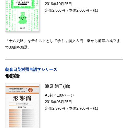
2016年10月25日
定価2,860円（本体2,600円＋税）
「十八史略」をテキストとして学ぶ，漢文入門。秦から前漢の成立ま
で30編を精選。
朝倉日英対照言語学シリーズ
形態論
漆原 朗子
(編)
A5判／180ページ
2016年06月25日
定価2,970円（本体2,700円＋税）