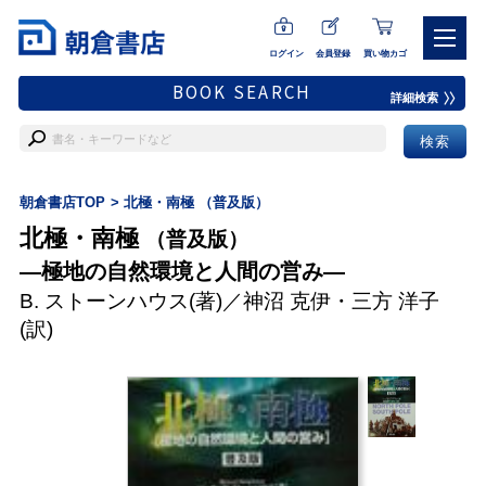
ログイン
会員登録
買い物カゴ
BOOK SEARCH
詳細検索
朝倉書店TOP
北極・南極 （普及版）
北極・南極
（普及版）
―極地の自然環境と人間の営み―
B. ストーンハウス
(著)／
神沼 克伊
・
三方 洋子
(訳)