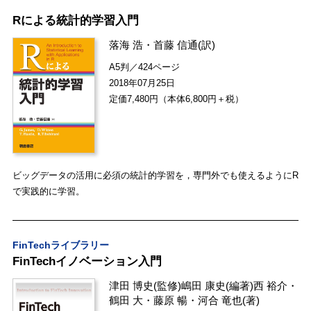
Rによる統計的学習入門
落海 浩
・
首藤 信通
(訳)
A5判／424ページ
2018年07月25日
定価7,480円（本体6,800円＋税）
ビッグデータの活用に必須の統計的学習を，専門外でも使えるようにR
で実践的に学習。
FinTechライブラリー
FinTechイノベーション入門
津田 博史
(監修)
嶋田 康史
(編著)
西 裕介
・
鶴田 大
・
藤原 暢
・
河合 竜也
(著)