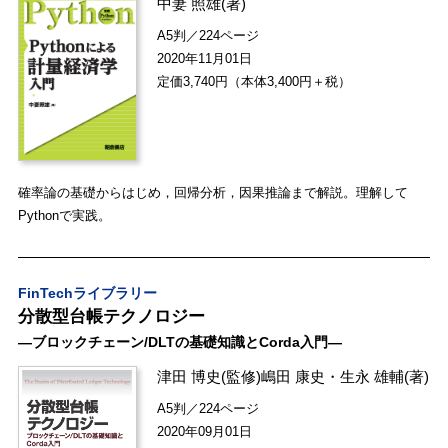
中妻 照雄
(著)
A5判／224ページ
2020年11月01日
定価3,740円（本体3,400円＋税）
確率論の基礎からはじめ，回帰分析，因果推論まで解説。理解して
Pythonで実践。
FinTechライブラリー
分散型台帳テクノロジー
―ブロックチェーン/DLTの基礎知識とCorda入門―
津田 博史
(監修)
嶋田 康史
・
生永 雄輔
(著)
A5判／224ページ
2020年09月01日