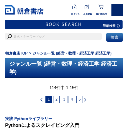
ログイン
会員登録
買い物カゴ
BOOK SEARCH
詳細検索
朝倉書店TOP
ジャンル一覧 (経営・数理・経済工学 経済工学)
ジャンル一覧 (経営・数理・経済工学 経済工
学)
114件中 1-15件
1
2
3
4
5
実践 Pythonライブラリー
Pythonによるスクレイピング入門