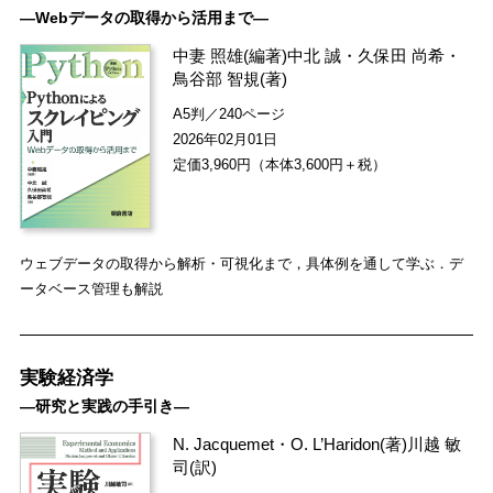
―Webデータの取得から活用まで―
中妻 照雄
(編著)
中北 誠
・
久保田 尚希
・
鳥谷部 智規
(著)
A5判／240ページ
2026年02月01日
定価3,960円（本体3,600円＋税）
ウェブデータの取得から解析・可視化まで，具体例を通して学ぶ．デ
ータベース管理も解説
実験経済学
―研究と実践の手引き―
N. Jacquemet
・
O. L’Haridon
(著)
川越 敏
司
(訳)