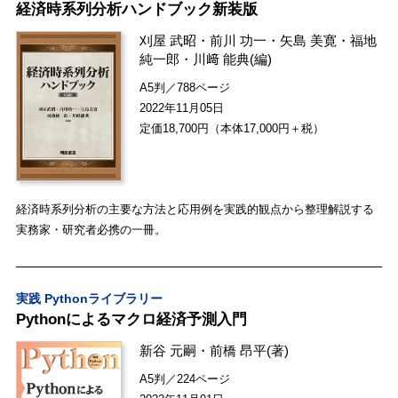
経済時系列分析ハンドブック新装版
刈屋 武昭
・
前川 功一
・
矢島 美寛
・
福地
純一郎
・
川﨑 能典
(編)
A5判／788ページ
2022年11月05日
定価18,700円（本体17,000円＋税）
経済時系列分析の主要な方法と応用例を実践的観点から整理解説する
実務家・研究者必携の一冊。
実践 Pythonライブラリー
Pythonによるマクロ経済予測入門
新谷 元嗣
・
前橋 昂平
(著)
A5判／224ページ