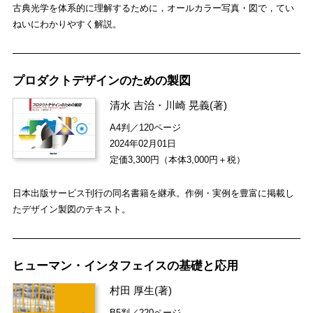
古典光学を体系的に理解するために，オールカラー写真・図で，てい
ねいにわかりやすく解説。
プロダクトデザインのための製図
清水 吉治
・
川崎 晃義
(著)
A4判／120ページ
2024年02月01日
定価3,300円（本体3,000円＋税）
日本出版サービス刊行の同名書籍を継承。作例・実例を豊富に掲載し
たデザイン製図のテキスト。
ヒューマン・インタフェイスの基礎と応用
村田 厚生
(著)
B5判／220ページ