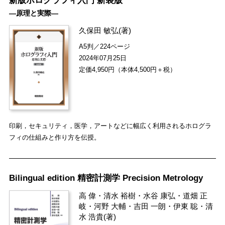
新版ホログラフィ入門 新装版
―原理と実際―
久保田 敏弘
(著)
A5判／224ページ
2024年07月25日
定価4,950円（本体4,500円＋税）
印刷，セキュリティ，医学，アートなどに幅広く利用されるホログラ
フィの仕組みと作り方を伝授。
Bilingual edition 精密計測学 Precision Metrology
高 偉
・
清水 裕樹
・
水谷 康弘
・
道畑 正
岐
・
河野 大輔
・
吉田 一朗
・
伊東 聡
・
清
水 浩貴
(著)