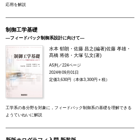
応用を解説
制御工学基礎
―フィードバック制御系設計に向けて―
水本 郁朗
・
佐藤 昌之
(編著)
佐藤 孝雄
・
髙橋 将徳
・
大塚 弘文
(著)
A5判／224ページ
2024年09月01日
定価3,630円（本体3,300円＋税）
工学系の各分野を対象に，フィードバック制御系の基礎を理解できる
ようていねいに解説