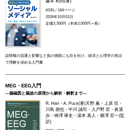
藤本 和則
(著)
A5判／184ページ
2026年10月01日
定価3,300円（本体3,000円＋税）
誤情報の流通と影響など負の側面にも目を向け，経済と心理学の視点
で理解を深める入門書
MEG・EEG入門
―脳磁図と脳波の原理から解析・解釈まで―
R. Hari
・
A. Puce
(著)
天野 薫
・
上原 弦
・
川島 朋也
・
中川 誠司
・
入戸野 宏
・
眞溪
歩
・
栁澤 琢史
・
湯本 真人
・
横澤 宏一
(監
訳)