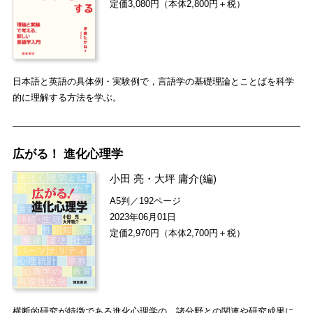
定価3,080円（本体2,800円＋税）
日本語と英語の具体例・実験例で，言語学の基礎理論とことばを科学
的に理解する方法を学ぶ。
広がる！ 進化心理学
小田 亮
・
大坪 庸介
(編)
A5判／192ページ
2023年06月01日
定価2,970円（本体2,700円＋税）
横断的研究が特徴である進化心理学の，諸分野との関連や研究成果に