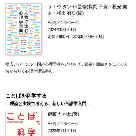
サトウ タツヤ
(監修)
長岡 千賀
・
横光 健
吾
・
和田 有史
(編)
A5判／424ページ
2024年02月01日
定価8,800円（本体8,000円＋税）
幅広いジャンル・国の心理学者をとりあげ，意義と面白さを伝える人
名から引く心理学理論事典。
ことばを科学する
―理論と実験で考える、新しい言語学入門―
伊藤 たかね
(著)
A5判／224ページ
2023年11月01日