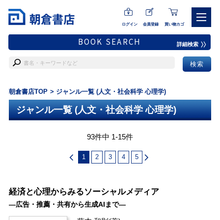
ログイン
会員登録
買い物カゴ
BOOK SEARCH
詳細検索
朝倉書店TOP
ジャンル一覧 (人文・社会科学 心理学)
ジャンル一覧 (人文・社会科学 心理学)
93件中 1-15件
1
2
3
4
5
経済と心理からみるソーシャルメディア
―広告・推薦・共有から生成AIまで―