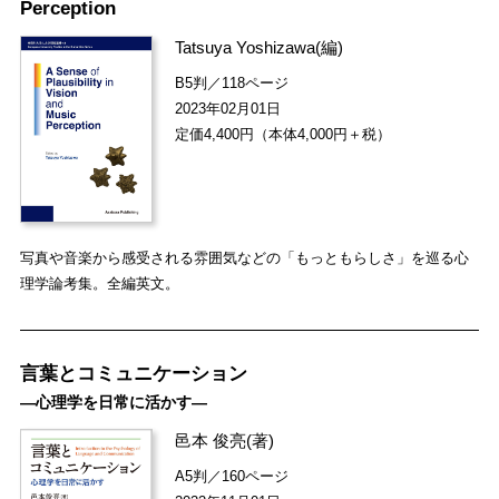
Perception
Tatsuya Yoshizawa
(編)
B5判／118ページ
2023年02月01日
定価4,400円（本体4,000円＋税）
写真や音楽から感受される雰囲気などの「もっともらしさ」を巡る心
理学論考集。全編英文。
言葉とコミュニケーション
―心理学を日常に活かす―
邑本 俊亮
(著)
A5判／160ページ