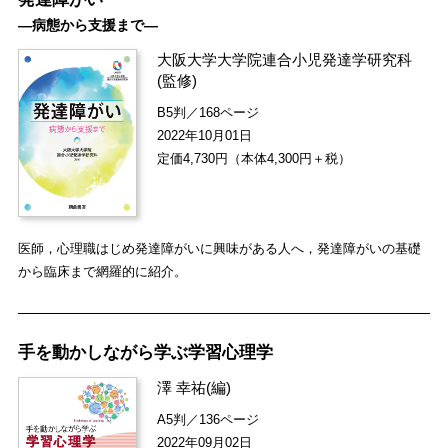
―病態から支援まで―
大阪大学大学院連合小児発達学研究科
(監修)
B5判／168ページ
2022年10月01日
定価4,730円（本体4,300円＋税）
医師，心理職はじめ発達障がいに興味がある人へ，発達障がいの基礎
から臨床まで網羅的に紹介。
手を動かしながら学ぶ学習心理学
澤 幸祐
(編)
A5判／136ページ
2022年09月02日