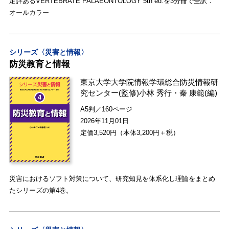
定評あるVERTEBRATE PALAEONTOLOGY 5th ed.を3分冊で全訳．
オールカラー
シリーズ〈災害と情報〉
防災教育と情報
東京大学大学院情報学環総合防災情報研
究センター
(監修)
小林 秀行
・
秦 康範
(編)
A5判／160ページ
2026年11月01日
定価3,520円（本体3,200円＋税）
災害におけるソフト対策について、研究知見を体系化し理論をまとめ
たシリーズの第4巻。