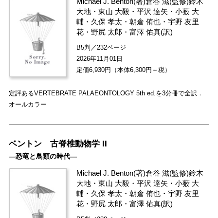
Michael J. Benton
(著)
倉谷 滋
(監修)
鈴木
大地
・
東山 大毅
・
平沢 達矢
・
小薮 大
輔
・
久保 孝太
・
朝倉 侑也
・
宇野 友里
花
・
野尻 太郎
・
富澤 佑真
(訳)
B5判／232ページ
2026年11月01日
定価6,930円（本体6,300円＋税）
定評あるVERTEBRATE PALAEONTOLOGY 5th ed.を3分冊で全訳．
オールカラー
ベントン 古脊椎動物学 II
―恐竜と鳥類の時代―
Michael J. Benton
(著)
倉谷 滋
(監修)
鈴木
大地
・
東山 大毅
・
平沢 達矢
・
小薮 大
輔
・
久保 孝太
・
朝倉 侑也
・
宇野 友里
花
・
野尻 太郎
・
富澤 佑真
(訳)