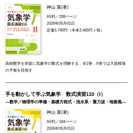
神山 翼
(著)
A5判／208ページ
2026年05月01日
定価3,740円（本体3,400円＋税）
高校数学を前提に気象学の数式を理解する．全2巻．II巻では大規模場
の予報を目指す
手を動かして学ぶ気象学 数式演習110（I）
―数学／物理学の準備・基礎方程式・浅水系・重力波・地衡風―
神山 翼
(著)
A5判／184ページ
2026年05月01日