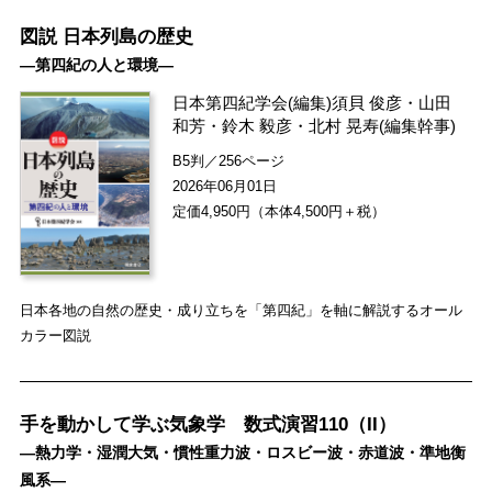
図説 日本列島の歴史
―第四紀の人と環境―
日本第四紀学会
(編集)
須貝 俊彦
・
山田
和芳
・
鈴木 毅彦
・
北村 晃寿
(編集幹事)
B5判／256ページ
2026年06月01日
定価4,950円（本体4,500円＋税）
日本各地の自然の歴史・成り立ちを「第四紀」を軸に解説するオール
カラー図説
手を動かして学ぶ気象学 数式演習110（II）
―熱力学・湿潤大気・慣性重力波・ロスビー波・赤道波・準地衡
風系―