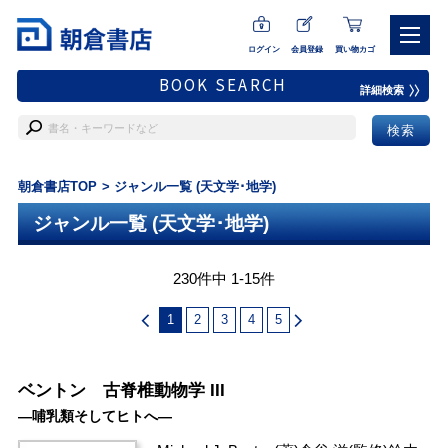
ログイン
会員登録
買い物カゴ
BOOK SEARCH
詳細検索
朝倉書店TOP
ジャンル一覧 (天文学･地学)
ジャンル一覧 (天文学･地学)
230件中 1-15件
1
2
3
4
5
ベントン 古脊椎動物学 III
―哺乳類そしてヒトへ―