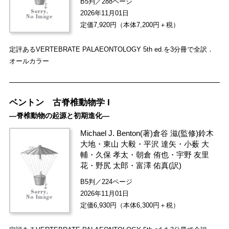
B5判／288ページ
2026年11月01日
定価7,920円（本体7,200円＋税）
定評あるVERTEBRATE PALAEONTOLOGY 5th ed.を3分冊で全訳．
オールカラー
ベントン 古脊椎動物学 I
―脊椎動物の起源と初期進化―
Michael J. Benton
(著)
倉谷 滋
(監修)
鈴木
大地
・
東山 大毅
・
平沢 達矢
・
小薮 大
輔
・
久保 孝太
・
朝倉 侑也
・
宇野 友里
花
・
野尻 太郎
・
富澤 佑真
(訳)
B5判／224ページ
2026年11月01日
定価6,930円（本体6,300円＋税）