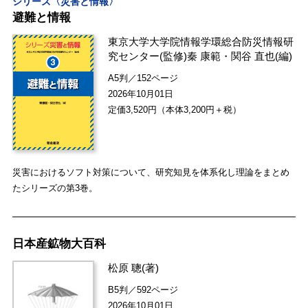
シリーズ〈災害と情報〉
避難と情報
東京大学大学院情報学環総合防災情報研
究センター
(監修)
秦 康範
・
関谷 直也
(編)
A5判／152ページ
2026年10月01日
定価3,520円（本体3,200円＋税）
災害におけるソフト対策について、研究知見を体系化し理論をまとめ
たシリーズの第3巻。
日本産鉱物大百科
松原 聰
(著)
B5判／592ページ
2026年10月01日