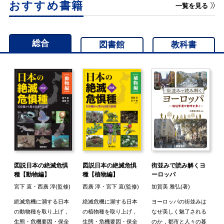
おすすめ書籍
一覧を見る
総合
図書館
教科書
図説日本の絶滅危惧
図説日本の絶滅危惧
街並みで読み解くヨ
種【植物編】
種【動物編】
ーロッパ
西廣 淳・宮下 直(監修)
宮下 直・西廣 淳(監修)
加賀美 雅弘(著)
鉱
絶滅危機に瀕する日本
絶滅危機に瀕する日本
ヨーロッパの街並みは
報
一
の植物種を取り上げ，
の動物種を取り上げ，
なぜ美しく魅了される
を
生態・危機要因・保全
生態・危機要因・保全
のか，都市と人々の暮