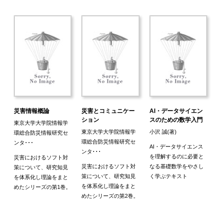
災害情報概論
災害とコミュニケー
AI・データサイエン
版
ション
スのための数学入門
東京大学大学院情報学
東京大学大学院情報学
小沢 誠(著)
環総合防災情報研究セ
環総合防災情報研究セ
ンタ･･･
AI・データサイエンス
ら
ンタ･･･
を理解するのに必要と
災害におけるソフト対
寧
災害におけるソフト対
なる基礎数学をやさし
策について、研究知見
。
策について、研究知見
く学ぶテキスト
を体系化し理論をまと
を体系化し理論をまと
めたシリーズの第1巻。
めたシリーズの第2巻。