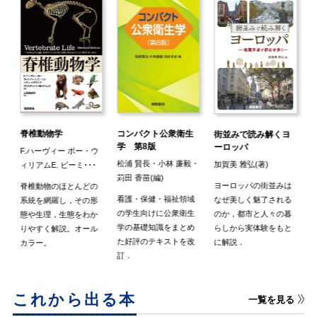
脊椎動物学
コンパクト公衆衛生
版
街並みで読み解くヨ
学 第8版
ーロッパ
F.ハーヴィー ポー・ウ
員
松浦 賢長・小林 廉毅・
加賀美 雅弘(著)
ィリアムE. ビーミ･･･
(
苅田 香苗(編)
ヨーロッパの街並みは
脊椎動物のほとんどの
構
看護・保健・福祉領域
なぜ美しく魅了される
系統を網羅し，その形
性
の学生向けに公衆衛生
のか，都市と人々の暮
態や生理，生態をわか
学の基礎知識をまとめ
らしから実体験をもと
りやすく解説。オール
た好評のテキストを改
に解説．
カラー。
訂．
これから出る本
一覧を見る