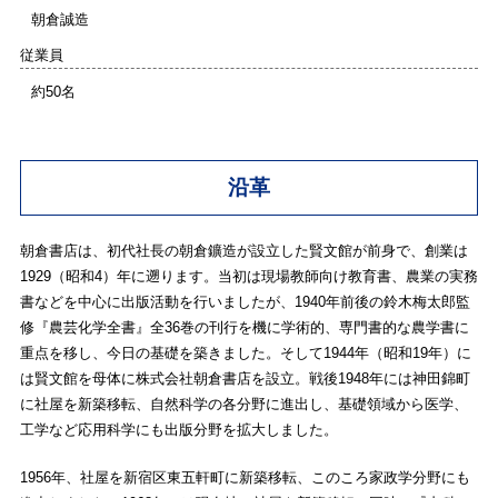
朝倉誠造
従業員
約50名
沿革
朝倉書店は、初代社長の朝倉鑛造が設立した賢文館が前身で、創業は
1929（昭和4）年に遡ります。当初は現場教師向け教育書、農業の実務
書などを中心に出版活動を行いましたが、1940年前後の鈴木梅太郎監
修『農芸化学全書』全36巻の刊行を機に学術的、専門書的な農学書に
重点を移し、今日の基礎を築きました。そして1944年（昭和19年）に
は賢文館を母体に株式会社朝倉書店を設立。戦後1948年には神田錦町
に社屋を新築移転、自然科学の各分野に進出し、基礎領域から医学、
工学など応用科学にも出版分野を拡大しました。
1956年、社屋を新宿区東五軒町に新築移転、このころ家政学分野にも