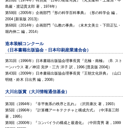
第28回（1974年）特別賞『日本の衛星写真』（丸安隆和・土屋清・中
島巖・渡辺貫太郎 著，1974年）
第59回（2005年）企画部門『
形の科学百科事典
』（形の科学会 編，
2004 [新装版 2013]）
第68回（2014年）企画部門『
仏教の事典
』（末木文美士・下田正弘・
堀内伸二 編，2014）
造本装幀コンクール
（日本書籍出版協会・日本印刷産業連合会）
第31回（1996年）日本書籍出版協会理事長賞『
北極・南極
』（B. スト
ーンハウス 著／神沼 克伊・三方 洋子 訳，1996 [普及版 2004]）
第43回（2009年）日本書籍出版協会理事長賞『
王朝文化辞典
』（山口
明穂・鈴木 日出男 編，2008）
大川出版賞（大川情報通信基金）
第3回（1994年）『
非平衡系の秩序と乱れ
』（沢田康次 著，1993）
第5回（1996年）『
計算機アーキテクチャと構成方式
』（中澤喜三郎
著，1995）
第9回（2000年）『
コンパイラの構成と最適化
』（中田育男 著，1999