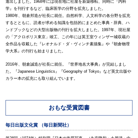
進出しました。1968年には現在地に社屋を新築移転、同時に『内科
学』を刊行するなど、臨床医学の分野を拡充しました。
1980年、朝倉邦造が社長に就任。自然科学、人文科学の各分野を拡充
するとともに、読者が求める知識を包括的にまとめた事典・辞典、ハ
ンドブックなどの大型出版物の刊行を拡大しました。1997年、現社屋
の「アクロポリス東京」竣工、この年には英王室ウィンザー城収蔵の
全作品を収載した『レオナルド・ダ・ヴィンチ素描集』や『朝倉物理
学大系』の刊行も始まりました。
2016年、朝倉誠造が社長に就任。『世界地名大事典』が完結しまし
た。『Japanese Linguistics』『Geography of Tokyo』など英文出版や
カラー本の拡充にも取り組んでいます。
おもな受賞図書
毎日出版文化賞 （毎日新聞社）