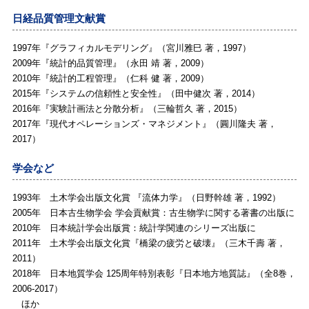
日経品質管理文献賞
1997年『
グラフィカルモデリング
』（宮川雅巳 著，1997）
2009年『
統計的品質管理
』（永田 靖 著，2009）
2010年『
統計的工程管理
』（仁科 健 著，2009）
2015年『
システムの信頼性と安全性
』（田中健次 著，2014）
2016年『
実験計画法と分散分析
』（三輪哲久 著，2015）
2017年『
現代オペレーションズ・マネジメント
』（圓川隆夫 著，
2017）
学会など
1993年 土木学会出版文化賞 『
流体力学
』（日野幹雄 著，1992）
2005年 日本古生物学会 学会貢献賞：古生物学に関する著書の出版に
2010年 日本統計学会出版賞：統計学関連のシリーズ出版に
2011年 土木学会出版文化賞『
橋梁の疲労と破壊
』（三木千壽 著，
2011）
2018年 日本地質学会 125周年特別表彰『
日本地方地質誌
』（全8巻，
2006-2017）
ほか