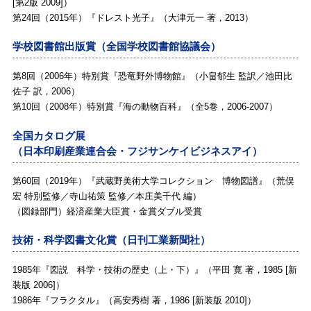
[第2版 2009]）
第24回（2015年）『
ドレスト光子
』（大津元一 著，2013）
学校図書館出版賞（全国学校図書館協議会）
第8回（2006年）特別賞『
恐竜野外博物館
』（小畠郁生 監訳／池田比
佐子 訳，2006）
第10回（2008年）特別賞『
海の動物百科
』（全5巻，2006-2007）
全国カタログ展
（日本印刷産業連合会・フジサンケイビジネスアイ）
第60回（2019年）『
武蔵野美術大学コレクション 博物図譜
』（荒俣
宏 特別監修／寺山祐策 監修／本庄美千代 編）
（図録部門）経済産業大臣賞・金賞ダブル受賞
技術・科学図書文化賞（日刊工業新聞社）
1985年『
図説 科学・技術の歴史（上・下）
』（平田 寛 著，1985 [新
装版 2006]）
1986年『
フラクタル
』（高安秀樹 著，1986 [新装版 2010]）