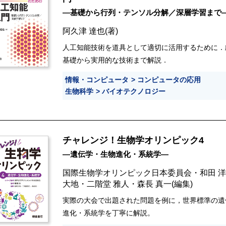
―基礎から行列・テンソル分解／深層学習まで
阿久津 達也
(著)
人工知能技術を道具として適切に活用するために．
基礎から実用的な技術まで解説．
情報・コンピュータ
コンピュータの応用
生物科学
バイオテクノロジー
チャレンジ！生物学オリンピック4
―遺伝学・生物進化・系統学―
国際生物学オリンピック日本委員会
・
和田 洋
大地
・
二階堂 雅人
・
森長 真一
(編集)
実際の大会で出題された問題を例に，世界標準の遺
進化・系統学を丁寧に解説。