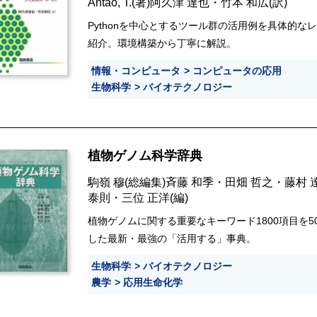
Antao, T.
(著)
阿久津 達也
・
竹本 和広
(訳)
Pythonを中心とするツール群の活用例を具体的なレ
紹介。環境構築から丁寧に解説。
情報・コンピュータ
コンピュータの応用
生物科学
バイオテクノロジー
植物ゲノム科学辞典
駒嶺 穆
(総編集)
斉藤 和季
・
田畑 哲之
・
藤村 
泰則
・
三位 正洋
(編)
植物ゲノムに関する重要なキーワード1800項目を5
した最新・最強の「活用する」事典。
生物科学
バイオテクノロジー
農学
応用生命化学