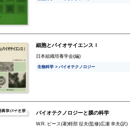
細胞とバイオサイエンスＩ
日本組織培養学会
(編)
生物科学
バイオテクノロジー
バイオテクノロジーと膜の科学
W.R. ビース
(著)
軽部 征夫
(監修)
広瀬 幸夫
(訳)