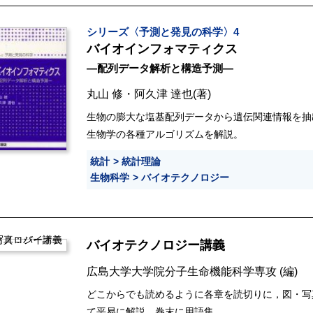
シリーズ〈予測と発見の科学〉4
バイオインフォマティクス
―配列データ解析と構造予測―
丸山 修
・
阿久津 達也
(著)
生物の膨大な塩基配列データから遺伝関連情報を抽
生物学の各種アルゴリズムを解説。
統計
統計理論
生物科学
バイオテクノロジー
バイオテクノロジー講義
広島大学大学院分子生命機能科学専攻
(編)
どこからでも読めるように各章を読切りに，図・写
て平易に解説。巻末に用語集。