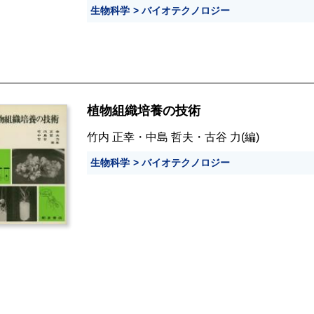
生物科学
バイオテクノロジー
植物組織培養の技術
竹内 正幸
・
中島 哲夫
・
古谷 力
(編)
生物科学
バイオテクノロジー