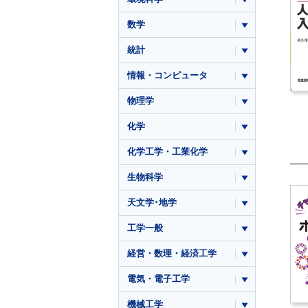
数学
統計
情報・コンピュータ
物理学
化学
化学工学・工業化学
生物科学
天文学･地学
工学一般
経営・数理・経済工学
電気・電子工学
機械工学