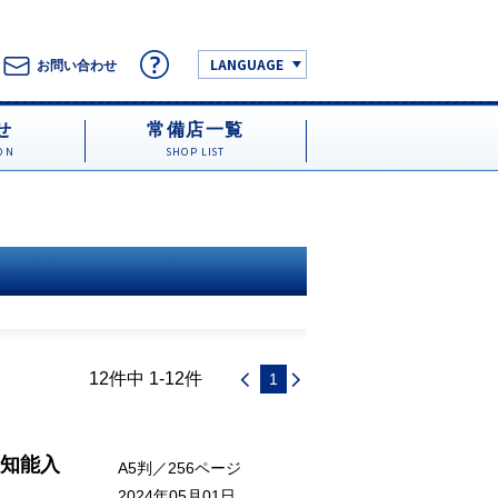
LANGUAGE
お問い合わせ
せ
常備店一覧
ON
SHOP LIST
12件中 1-12件
1
知能入
A5判／256ページ
2024年05月01日