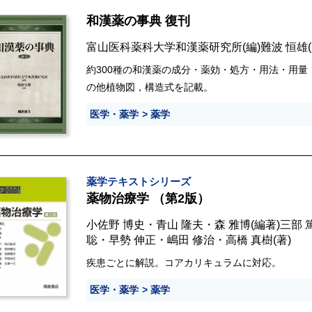
和漢薬の事典 復刊
富山医科薬科大学和漢薬研究所
(編)
難波 恒雄
約300種の和漢薬の成分・薬効・処方・用法・用量
の他植物図，構造式を記載。
医学・薬学
薬学
薬学テキストシリーズ
薬物治療学 （第2版）
小佐野 博史
・
青山 隆夫
・
森 雅博
(編著)
三部 
聡
・
早勢 伸正
・
嶋田 修治
・
高橋 真樹
(著)
疾患ごとに解説。コアカリキュラムに対応。
医学・薬学
薬学