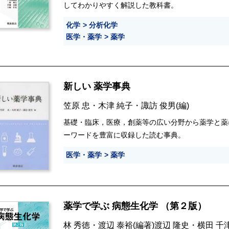
してわかりやすく解説した教科書。
化学
分析化学
医学・薬学
薬学
新しい 薬学事典
笠原 忠
・
木津 純子
・
諏訪 俊男
(編)
基礎・臨床，医療，創薬等の広い分野から薬学と薬
ーワードを豊富に収録した読む事典。
医学・薬学
薬学
薬学で学ぶ 病態生化学 （第２版）
林 秀徳
・
渡辺 泰裕
(編著)
渡辺 隆史
・
横田 千