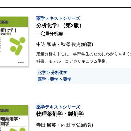
薬学テキストシリーズ
分析化学I （第2版）
―定量分析編―
中込 和哉
・
秋澤 俊史
(編著)
定量分析を中心に，学部学生のためにわかりやすく
科書。モデル・コアカリキュラム準拠。
化学
分析化学
医学・薬学
薬学
薬学テキストシリーズ
物理薬剤学・製剤学
寺田 勝英
・
内田 享弘
(編著)