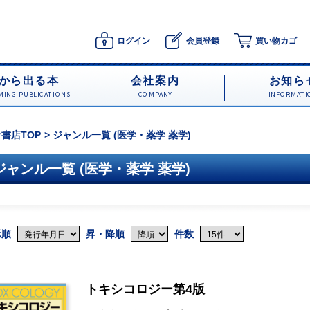
ログイン
会員登録
買い物カゴ
から出る本
会社案内
お知ら
ING PUBLICATIONS
COMPANY
INFORMATI
書店TOP
ジャンル一覧 (医学・薬学 薬学)
ジャンル一覧 (医学・薬学 薬学)
示順
昇・降順
件数
トキシコロジー第4版