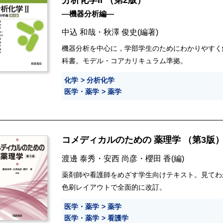
分析化学II （第2版）
―機器分析編―
中込 和哉
・
秋澤 俊史
(編著)
機器分析を中心に，学部学生のためにわかりやすく
科書。モデル・コアカリキュラム準拠。
化学
分析化学
医学・薬学
薬学
コメディカルのための 薬理学 （第3版
渡邊 泰秀
・
安西 尚彦
・
櫻田 香
(編)
薬剤師や看護師をめざす学生向けテキスト。見てわ
色刷レイアウトで全面的に改訂。
医学・薬学
薬学
医学・薬学
看護学