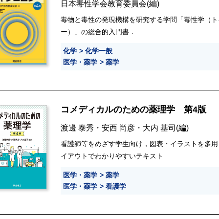
日本毒性学会教育委員会
(編)
毒物と毒性の発現機構を研究する学問「毒性学（ト
ー）」の総合的入門書．
化学
化学一般
医学・薬学
薬学
コメディカルのための薬理学 第4版
渡邊 泰秀
・
安西 尚彦
・
大内 基司
(編)
看護師等をめざす学生向け，図表・イラストを多用，
イアウトでわかりやすいテキスト
医学・薬学
薬学
医学・薬学
看護学