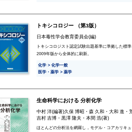
トキシコロジー （第3版）
日本毒性学会教育委員会
(編)
トキシコロジスト認定試験出題基準に準拠した標準
2009年版から全体的に刷新。
化学
化学一般
医学・薬学
薬学
生命科学における 分析化学
中村 洋
(編著)
久保 博昭
・
森 久和
・
大和 進
・
吉村 吉博
・
黒澤 隆夫
・
本間 浩
(著)
ほとんどの分析法を網羅し，モデル・コアカリキュ