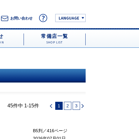
LANGUAGE
お問い合わせ
せ
常備店一覧
ON
SHOP LIST
45件中 1-15件
1
2
3
B5判／416ページ
2026年07月01日