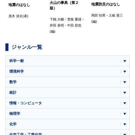
火山の事典（第２
地震防災のはなし
地震のはなし
版）
岡田 恒男
・
土岐 憲三
茂木 清夫
(著)
下鶴 大輔
・
荒牧 重雄
・
(編)
井田 喜明
・
中田 節也
(編)
ジャンル一覧
科学一般
環境科学
数学
統計
情報・コンピュータ
物理学
化学
化学工学・工業化学