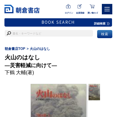
ログイン
会員登録
買い物カゴ
BOOK SEARCH
詳細検索
朝倉書店TOP
火山のはなし
火山のはなし
―災害軽減に向けて―
下鶴 大輔
(著)