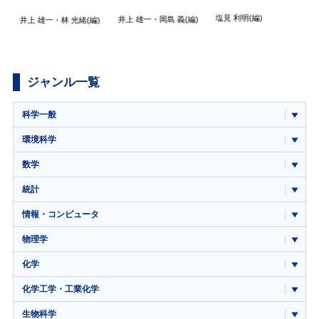
塩見 利明
(編)
井上 雄一
・
岡島 義
(編)
井上 雄一
・
林 光緒
(編)
(
ジャンル一覧
科学一般
環境科学
数学
統計
情報・コンピュータ
物理学
化学
化学工学・工業化学
生物科学