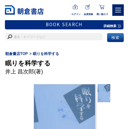
ログイン
会員登録
買い物カゴ
BOOK SEARCH
詳細検索
朝倉書店TOP
眠りを科学する
眠りを科学する
井上 昌次郎
(著)