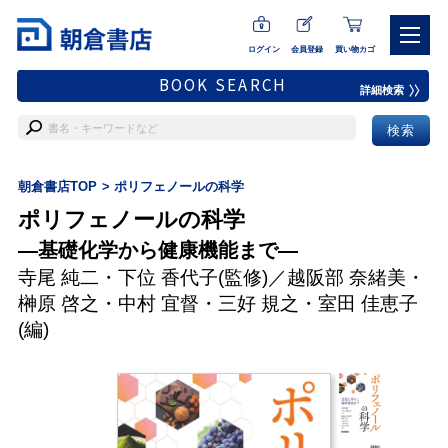
ログイン
会員登録
買い物カゴ
BOOK SEARCH
詳細検索
朝倉書店TOP
ポリフェノールの科学
ポリフェノールの科学
―基礎化学から健康機能まで―
寺尾 純二
・
下位 香代子
(監修)／
越阪部 奈緒美
・
榊原 啓之
・
中村 宜督
・
三好 規之
・
室田 佳恵子
(編)