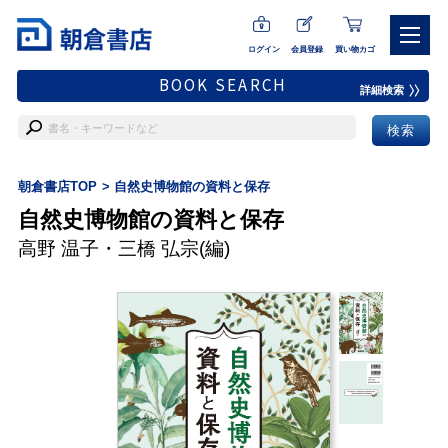
ログイン
会員登録
買い物カゴ
BOOK SEARCH
詳細検索
朝倉書店TOP
自然史博物館の資料と保存
自然史博物館の資料と保存
高野 温子
・
三橋 弘宗
(編)