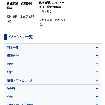
解析演習ハンドブッ
解析演習［多変数関
ク［一変数関数編］
数編］
（普及版）
宮岡 悦良
・
永倉 安次郎
永倉 安次郎
・
宮岡 悦良
(著)
(著)
ジャンル一覧
科学一般
環境科学
数学
統計
情報・コンピュータ
物理学
化学