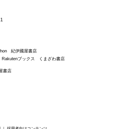
41
-hon
紀伊國屋書店
Rakutenブックス
くまざわ書店
屋書店
報
採用者向けコンテンツ