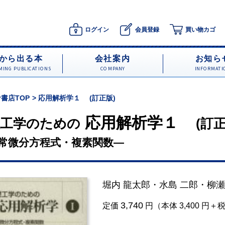
ログイン
会員登録
買い物カゴ
から出る本
会社案内
お知ら
ING PUBLICATIONS
COMPANY
INFORMATI
書店TOP
応用解析学１ (訂正版)
応用解析学１
理工学のための
(訂正
常微分方程式・複素関数―
堀内 龍太郎
・
水島 二郎
・
柳瀬
3,740
定価
円（本体 3,400 円＋