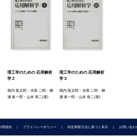
.4 完全微分形微分方程式
5 2階線形微分方程式
.6 定数係数の2階同次線形微分方程式
.7 定数係数の2階非同次線形微分方程式
.8 固有値問題
.9 非同次線形微分方程式の境界値問題
10 2階微分方程式と特殊関数
 連立線形微分方程式系
.1 連立線形微分方程式系の解
.2 定数係数の連立線形微分方程式系の解
理工学のための 応用解析
理工学のための 応用解析
 非線形力学系
学２
学３
.1 力学系と相空間
堀内 龍太郎
・
水島 二郎
・
柳
堀内 龍太郎
・
水島 二郎
・
柳
.2 1次元力学系の平衡解と安定性
瀬 眞一郎
・
山本 恭二
(著)
瀬 眞一郎
・
山本 恭二
(著)
.3 分岐の分類
. 複素関数
 複素数と複素数の級数
1 複素数
利用規約
プライバシーポリシー
特定商取引法に基づく表示
お問い合わ
2 複素数列