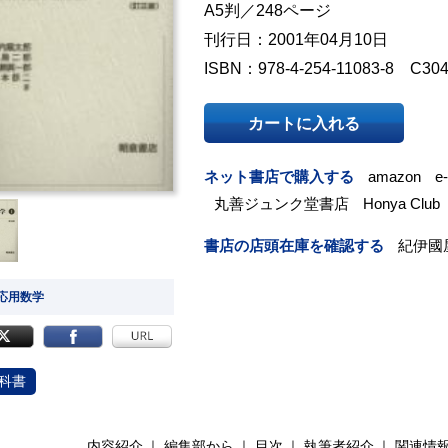
A5判／248ページ
刊行日：2001年04月10日
ISBN：978-4-254-11083-8 C30
カートに入れる
ネット書店で購入する
amazon
e
丸善ジュンク堂書店
Honya Club
書店の店頭在庫を確認する
紀伊國
 応用数学
科書
内容紹介
編集部から
目次
執筆者紹介
関連情