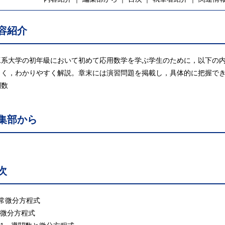
容紹介
工系大学の初年級において初めて応用数学を学ぶ学生のために，以下の
しく，わかりやすく解説。章末には演習問題を掲載し，具体的に把握で
関数
集部から
次
 常微分方程式
 微分方程式