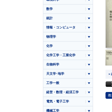
数学
統計
情報・コンピュータ
物理学
化学
化学工学・工業化学
生物科学
天文学･地学
>
工学一般
経営・数理・経済工学
教
電気・電子工学
機械工学