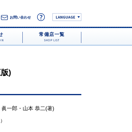
LANGUAGE
お問い合わせ
せ
常備店一覧
ON
SHOP LIST
版)
 眞一郎
・
山本 恭二
(著)
税）