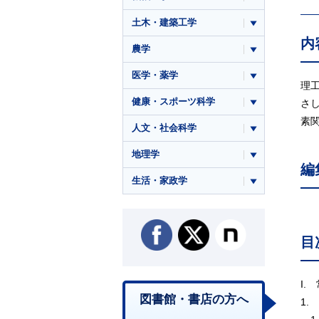
土木・建築工学
内
農学
医学・薬学
理
健康・スポーツ科学
さ
素
人文・社会科学
地理学
編
生活・家政学
目
I.
図書館・書店の方へ
1.