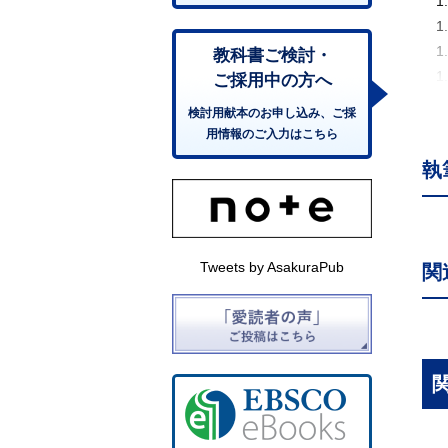
1
1
1
教科書ご検討・
1
ご採用中の方へ
2.
検討用献本のお申し込み、ご採
2
用情報のご入力はこちら
2
執
2
2
2
2
Tweets by AsakuraPub
関
2
2
2
3.
3
3
3