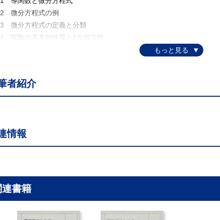
.1 導関数と微分方程式
.2 微分方程式の例
.3 微分方程式の定義と分類
.4 関数の基本的性質と1次独立性
 1階微分方程式
.1 1階微分方程式の一般形と解
.2 方向場と図形解法
筆者紹介
.3 区分近似解法
.4 微分方程式の数値解法
.5 1階微分方程式の求積解法と分類
.6 変数分離形微分方程式
連情報
.7 相似形微分方程式
.8 完全微分形微分方程式
.9 線形微分方程式
 2階微分方程式
.1 2階微分方程式とその解
関連書籍
.2 2階微分方程式初期値問題の数値解法
.3 1階微分方程式に帰着できる場合