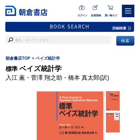
ログイン
会員登録
買い物カゴ
BOOK SEARCH
詳細検索
朝倉書店TOP
ベイズ統計学
ベイズ統計学
標準
入江 薫
・
菅澤 翔之助
・
橋本 真太郎
(訳)