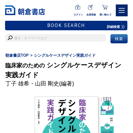
ログイン
会員登録
買い物カゴ
BOOK SEARCH
詳細検索
朝倉書店TOP
シングルケースデザイン実践ガイド
シングルケースデザイン
臨床家のための
実践ガイド
丁⼦ 雄希
・
⼭⽥ 剛史
(編著)