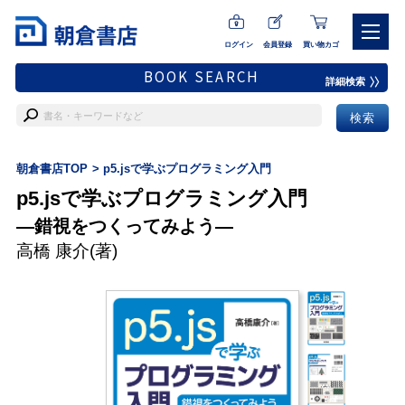
ログイン
会員登録
買い物カゴ
BOOK SEARCH
詳細検索
朝倉書店TOP
p5.jsで学ぶプログラミング入門
p5.jsで学ぶプログラミング入門
―錯視をつくってみよう―
高橋 康介
(著)