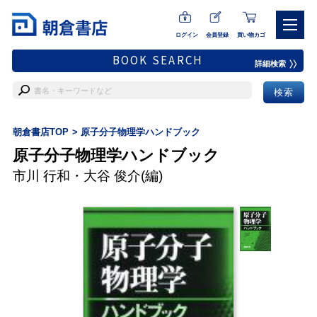
ログイン
会員登録
買い物カゴ
BOOK SEARCH
詳細検索
朝倉書店TOP
原子分子物理学ハンドブック
原子分子物理学ハンドブック
市川 行和
・
大谷 俊介
(編)