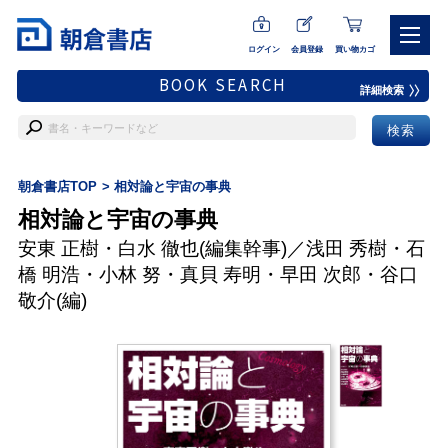
ログイン
会員登録
買い物カゴ
BOOK SEARCH
詳細検索
朝倉書店TOP
相対論と宇宙の事典
相対論と宇宙の事典
安東 正樹
・
白水 徹也
(編集幹事)／
浅田 秀樹
・
石
橋 明浩
・
小林 努
・
真貝 寿明
・
早田 次郎
・
谷口
敬介
(編)