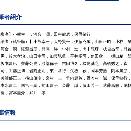
 レーザー励起蛍光光度計
 化学発光分析計
筆者紹介
 フレーム原子吸光分光光度計
0 電気加熱原子吸光分光分析計
1 還元気化原子吸光分光光度計
編集者】小熊幸一，河合 潤，田中龍彦，保母敏行
2 水素化物発生原子吸光分光光度計
執筆者（執筆順）】小熊幸一，大野賢一，伊藤克敏，山田正昭，小林 
3 誘導結合プラズマ発光分光分析装置
，河合 潤，滝埜昌彦，日高 洋，中村 進，田中龍彦，板垣昌幸，日
4 マイクロ波誘導プラズマ原子発光分光分析装置
珍男，鈴木孝治，山田幸司，加藤弘眞，平井昭司，角田欣一，樋口精一
5 炎光分光光度計
，坂本昌巳，齊藤公児，渡部徳子，吉田博久，松尾基之，高橋秀之，森
6 スパーク放電発光分析装置
秀司，工藤正博，岩附正明，東 常行，矢板 毅，岡本芳浩，岡本篤彦
7 波長分散型蛍光X線分析装置
，美濃部正夫，横山茂樹，宮村一夫，竹内豊英，野々村 誠，保母敏行
8 エネルギー分散型蛍光X線分析装置
，本水昌二，四宮一総，前田昌子，斉藤 誠，藤田芳一，遠藤昌敏，尾
9 四重極型質量分析計(イオントラップ型を含む)
秀富，宮本圭介，武井 孝
0 二重収束型質量分析計
1 飛行時間型質量分析計
連情報
2 タンデム質量分析計
3 安定同位体比質量分析計
4 誘導結合プラズマ質量分析装置