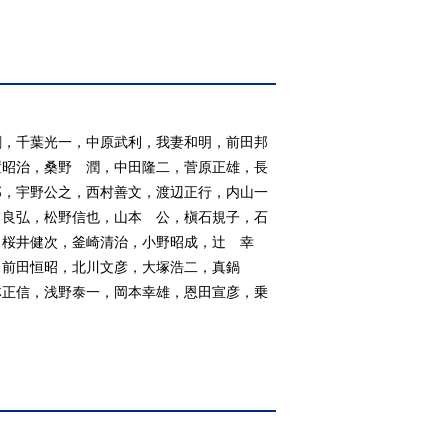
剛，千葉光一，中原武利，我妻和明，前田邦
置昭治，桑野 潤，中田隆二，菅原正雄，長
郎，宇野公之，西村善文，渡辺正行，内山一
 良弘，松野信也，山本 公，槇石規子，石
，桜井健次，釜崎清治，小野昭成，辻 幸
，前田恒昭，北川文彦，大塚浩二，真鍋
林正信，浅野泰一，岡本幸雄，恩田宣彦，乗