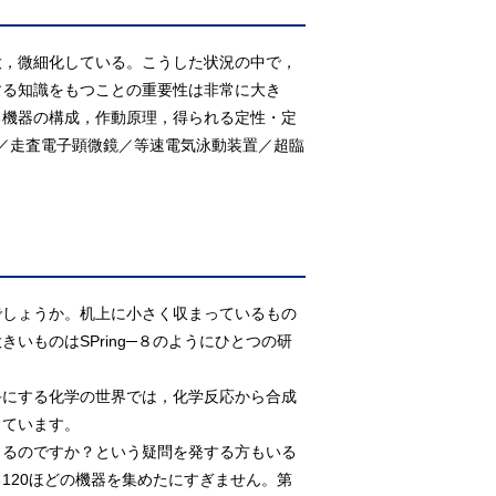
大，微細化している。こうした状況の中で，
する知識をもつことの重要性は非常に大き
る機器の構成，作動原理，得られる定性・定
ー／走査電子顕微鏡／等速電気泳動装置／超臨
しょうか。机上に小さく収まっているもの
いものはSPring─８のようにひとつの研
にする化学の世界では，化学反応から合成
っています。
るのですか？という疑問を発する方もいる
120ほどの機器を集めたにすぎません。第