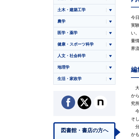
土木・建築工学
今
農学
実
医学・薬学
い
量
健康・スポーツ科学
界
人文・社会科学
地理学
編
生活・家政学
大
か
究
今
そ
分
図書館・書店の方へ
か