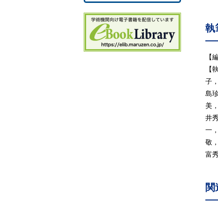
7
8
執
9
1
1
【
1
【
1
子
1
島
1
美
1
井
1
一
1
敬
1
富
2
2
関
2
2
2