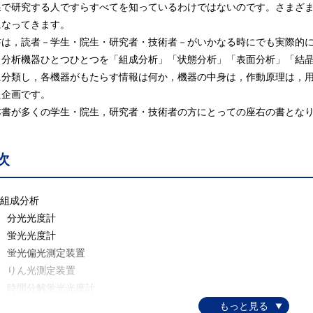
線で研究する人ですらすべてを知っているわけではないのです。さまざ
になってきます。
書は，読者－学生・院生・研究者・技術者－がいかなる時にでも実際的
。分析機器ひとつひとつを「組成分析」「状態分析」「表面分析」「結
に分類し，各機器がもたらす情報は何か，機器の中身は，作動原理は，
た企画です。
書が多くの学生・院生，研究者・技術者の方にとっての座右の書となり
次
 組成分析
 分光光度計
 蛍光光度計
 蛍光偏光測定装置
 りん光測定装置
 時間分解蛍光光度計
 蛍光寿命計