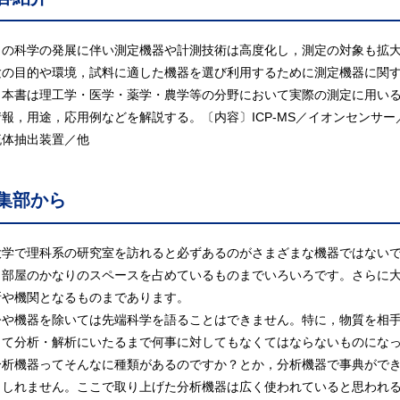
日の科学の発展に伴い測定機器や計測技術は高度化し，測定の対象も拡
験の目的や環境，試料に適した機器を選び利用するために測定機器に関
。本書は理工学・医学・薬学・農学等の分野において実際の測定に用い
情報，用途，応用例などを解説する。〔内容〕ICP-MS／イオンセンサ
流体抽出装置／他
集部から
学で理科系の研究室を訪れると必ずあるのがさまざまな機器ではないで
ら部屋のかなりのスペースを占めているものまでいろいろです。さらに大き
所や機関となるものまであります。
や機器を除いては先端科学を語ることはできません。特に，物質を相手
して分析・解析にいたるまで何事に対してもなくてはならないものにな
析機器ってそんなに種類があるのですか？とか，分析機器で事典ができ
もしれません。ここで取り上げた分析機器は広く使われていると思われる