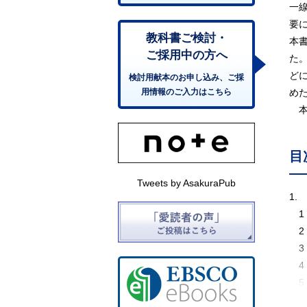
一
要
教科書ご検討・
本
ご採用中の方へ
た
ど
検討用献本のお申し込み、ご採
用情報のご入力はこちら
め
本
目
Tweets by AsakuraPub
1.
1
2
3
4
5
6