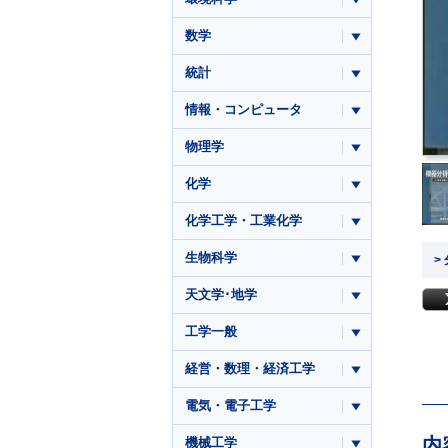
数学
統計
情報・コンピュータ
物理学
化学
化学工学・工業化学
生物科学
>
天文学･地学
工学一般
経営・数理・経済工学
電気・電子工学
内
機械工学