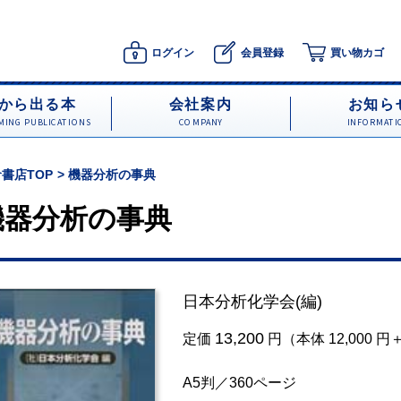
ログイン
会員登録
買い物カゴ
から出る本
会社案内
お知ら
ING PUBLICATIONS
COMPANY
INFORMATI
書店TOP
機器分析の事典
機器分析の事典
日本分析化学会
(編)
13,200
定価
円（本体 12,000 
A5判／360ページ