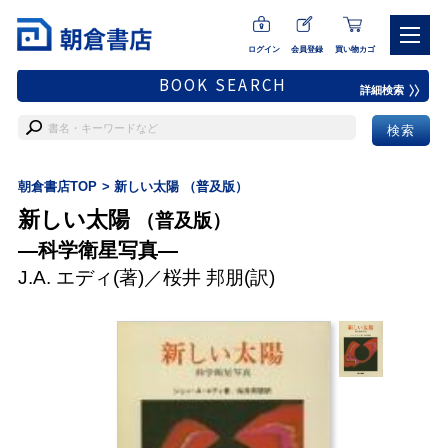
ログイン
会員登録
買い物カゴ
BOOK SEARCH
詳細検索
朝倉書店TOP
新しい太陽 （普及版）
新しい太陽
（普及版）
―科学衛星写真―
J.A. エディ
(著)／
桜井 邦朋
(訳)