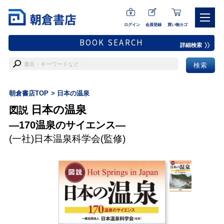
ログイン
会員登録
買い物カゴ
BOOK SEARCH
詳細検索
朝倉書店TOP
日本の温泉
日本の温泉
図説
―170温泉のサイエンス―
(一社)日本温泉科学会
(監修)