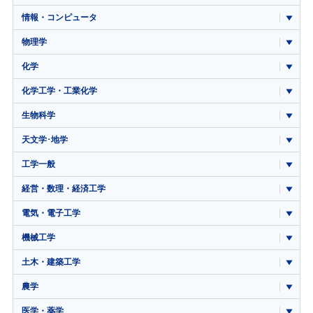
情報・コンピュータ
物理学
化学
化学工学・工業化学
生物科学
天文学･地学
工学一般
経営・数理・経済工学
電気・電子工学
機械工学
土木・建築工学
農学
医学・薬学