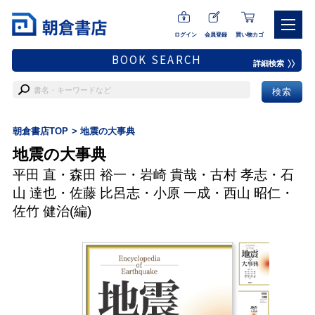
ログイン
会員登録
買い物カゴ
BOOK SEARCH
詳細検索
朝倉書店TOP
地震の大事典
地震の大事典
平田 直
・
森田 裕一
・
岩崎 貴哉
・
古村 孝志
・
石
山 達也
・
佐藤 比呂志
・
小原 一成
・
西山 昭仁
・
佐竹 健治
(編)