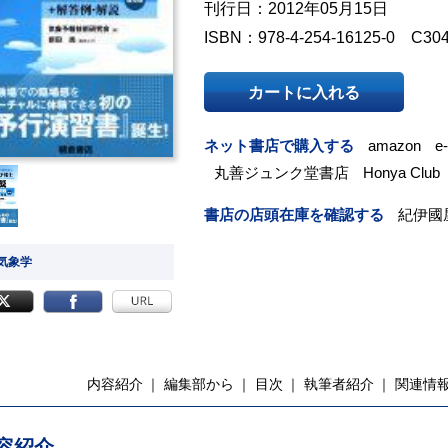
刊行日：2012年05月15日
ISBN：978-4-254-16125-0 C30
カートに入れる
ネット書店で購入する
amazon
e
丸善ジュンク堂書店
Honya Club
書店の店頭在庫を確認する
紀伊國
 気象学
内容紹介
編集部から
目次
執筆者紹介
関連情
容紹介