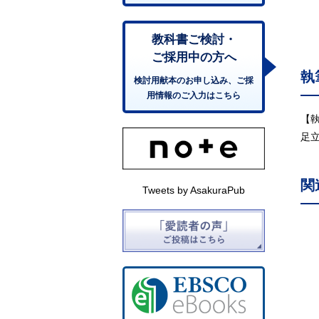
教科書ご検討・
ご採用中の方へ
執
検討用献本のお申し込み、ご採
用情報のご入力はこちら
【
足
関
Tweets by AsakuraPub