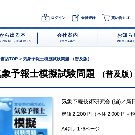
ログイン
会員登録
買い物カゴ
から出る本
会社案内
お知ら
ING PUBLICATIONS
COMPANY
INFORMATI
書店TOP
気象予報士模擬試験問題 （普及版）
気象予報士模擬試験問題
（普及版
気象予報技術研究会
(編)／
新
2,200
定価
円（本体 2,000 円＋
A4判／176ページ