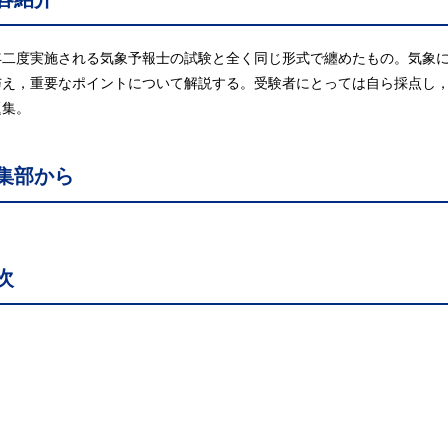
年二度実施される気象予報士の試験と全く同じ形式で纏めたもの。気象
与え，重要なポイントについて解説する。受験者にとっては自ら採点し
題集。
集部から
次