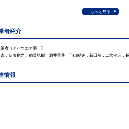
筆者紹介
執筆者（アイウエオ順）】
立崇，伊藤朋之，稲葉弘樹，酒井重典，下山紀夫，新田尚，二宮洸三，
連情報