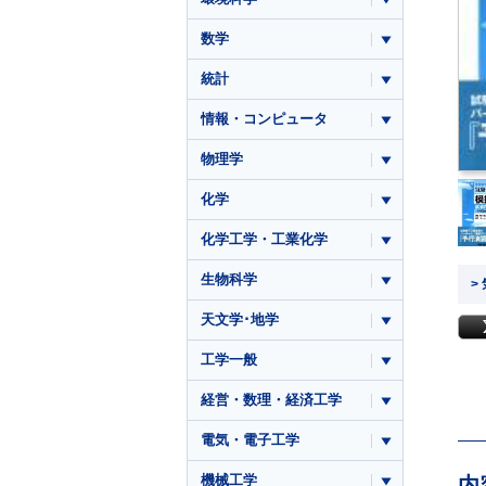
数学
統計
情報・コンピュータ
物理学
化学
化学工学・工業化学
生物科学
>
天文学･地学
工学一般
経営・数理・経済工学
電気・電子工学
機械工学
内