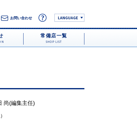
LANGUAGE
お問い合わせ
せ
常備店一覧
ON
SHOP LIST
）
田 尚
(編集主任)
税）