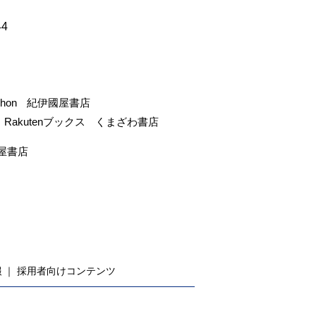
44
-hon
紀伊國屋書店
Rakutenブックス
くまざわ書店
屋書店
報
採用者向けコンテンツ