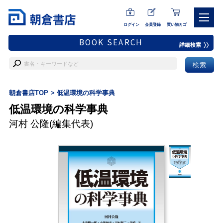
ログイン
会員登録
買い物カゴ
BOOK SEARCH
詳細検索
朝倉書店TOP
低温環境の科学事典
低温環境の科学事典
河村 公隆
(編集代表)