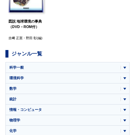
図説 地球環境の事典
（DVD－ROM付）
吉﨑 正憲
・
野田 彰
(編)
ジャンル一覧
科学一般
環境科学
数学
統計
情報・コンピュータ
物理学
化学