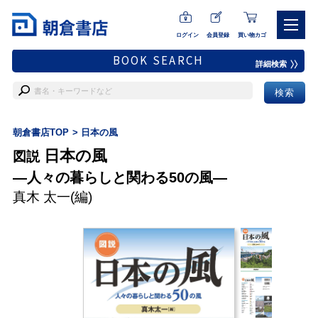
ログイン
会員登録
買い物カゴ
BOOK SEARCH
詳細検索
朝倉書店TOP
日本の風
日本の風
図説
―人々の暮らしと関わる50の風―
真木 太一
(編)