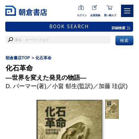
ログイン
会員登録
買い物カゴ
BOOK SEARCH
詳細検索
朝倉書店TOP
化石革命
化石革命
―世界を変えた発見の物語―
D. パーマー
(著)／
小畠 郁生
(監訳)／
加藤 珪
(訳)