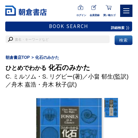
ログイン
会員登録
買い物カゴ
BOOK SEARCH
詳細検索
朝倉書店TOP
化石のみかた
化石のみかた
ひとめでわかる
C. ミルソム
・
S. リグビー
(著)／
小畠 郁生
(監訳)
／
舟木 嘉浩
・
舟木 秋子
(訳)