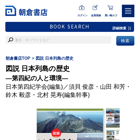
ログイン
会員登録
買い物カゴ
BOOK SEARCH
詳細検索
朝倉書店TOP
図説 日本列島の歴史
図説 日本列島の歴史
―第四紀の人と環境―
日本第四紀学会
(編集)／
須貝 俊彦
・
山田 和芳
・
鈴木 毅彦
・
北村 晃寿
(編集幹事)