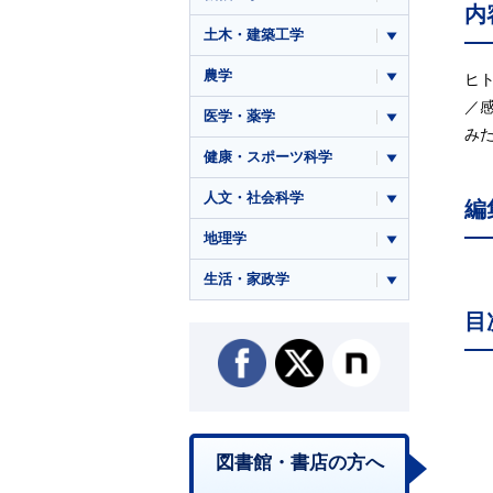
内
土木・建築工学
農学
ヒ
／
医学・薬学
み
健康・スポーツ科学
人文・社会科学
編
地理学
生活・家政学
目
図書館・書店の方へ