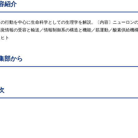
容紹介
トの行動を中心に生命科学としての生理学を解説。〔内容〕ニューロン
感覚情報の受容と輸送／情報制御系の構造と機能／筋運動／酸素供給機
たヒト
集部から
次