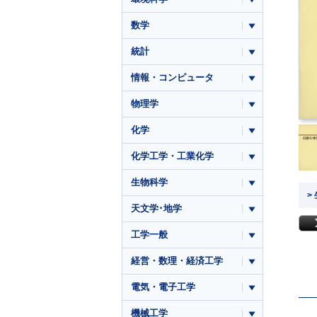
数学
統計
情報・コンピュータ
物理学
化学
化学工学・工業化学
生物科学
>
天文学･地学
工学一般
経営・数理・経済工学
電気・電子工学
機械工学