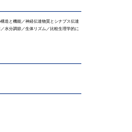
の構造と機能／神経伝達物質とシナプス伝達
構／水分調節／生体リズム／比較生理学的に