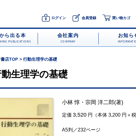
ログイン
会員登録
買い物カゴ
から出る本
会社案内
お知ら
ING PUBLICATIONS
COMPANY
INFORMATI
書店TOP
行動生理学の基礎
行動生理学の基礎
小林 惇
・
宗岡 洋二郎
(著)
3,520
定価
円（本体 3,200 円＋
A5判／232ページ