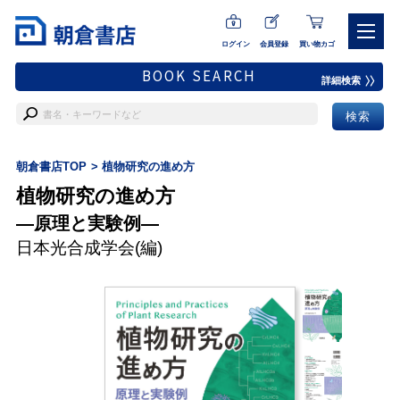
ログイン
会員登録
買い物カゴ
BOOK SEARCH
詳細検索
朝倉書店TOP
植物研究の進め方
植物研究の進め方
―原理と実験例―
日本光合成学会
(編)