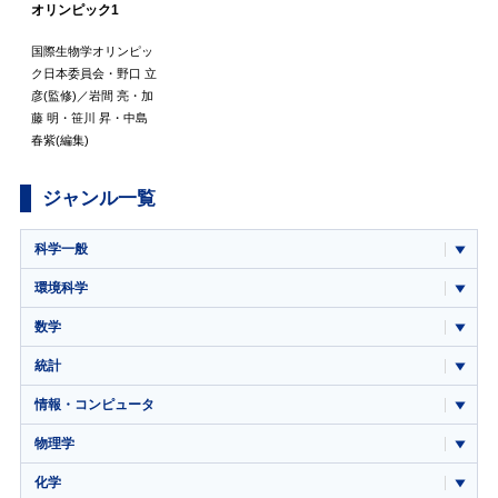
オリンピック1
国際生物学オリンピッ
ク日本委員会
・
野口 立
彦
(監修)／
岩間 亮
・
加
藤 明
・
笹川 昇
・
中島
春紫
(編集)
ジャンル一覧
科学一般
環境科学
数学
統計
情報・コンピュータ
物理学
化学