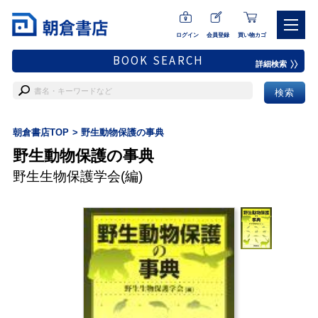
ログイン
会員登録
買い物カゴ
BOOK SEARCH
詳細検索
朝倉書店TOP
野生動物保護の事典
野生動物保護の事典
野生生物保護学会
(編)