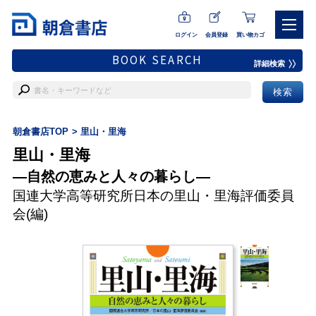
ログイン
会員登録
買い物カゴ
BOOK SEARCH
詳細検索
朝倉書店TOP
里山・里海
里山・里海
―自然の恵みと人々の暮らし―
国連大学高等研究所日本の里山・里海評価委員
会
(編)