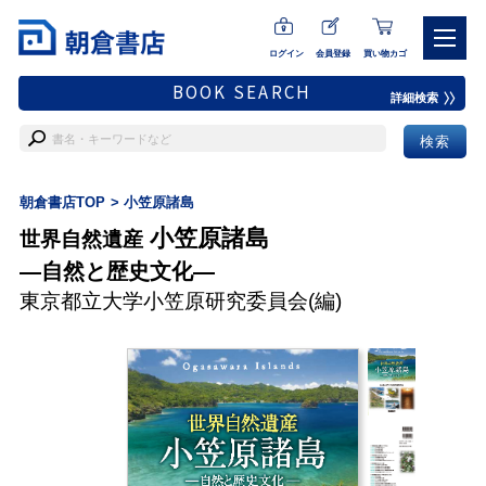
ログイン
会員登録
買い物カゴ
BOOK SEARCH
詳細検索
朝倉書店TOP
小笠原諸島
小笠原諸島
世界自然遺産
―自然と歴史文化―
東京都立大学小笠原研究委員会
(編)