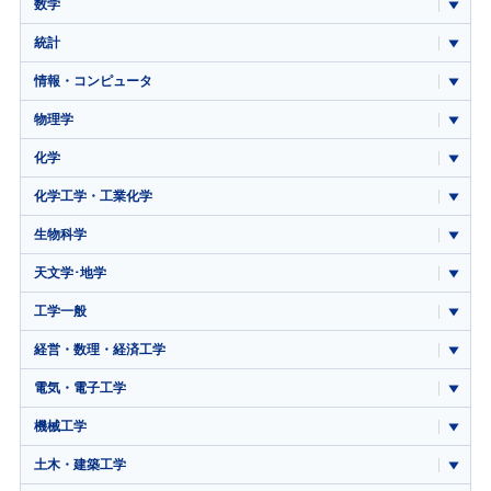
数学
統計
情報・コンピュータ
物理学
化学
化学工学・工業化学
生物科学
天文学･地学
工学一般
経営・数理・経済工学
電気・電子工学
機械工学
土木・建築工学