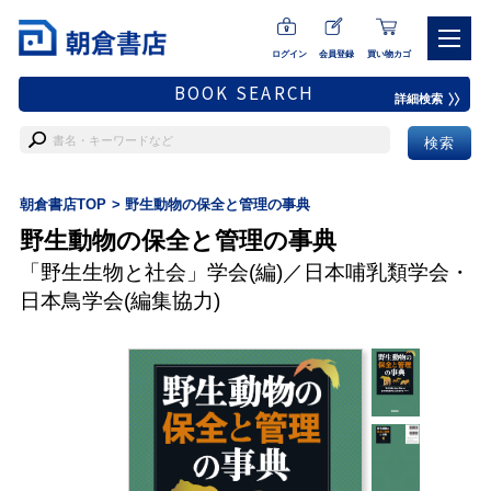
ログイン
会員登録
買い物カゴ
BOOK SEARCH
詳細検索
朝倉書店TOP
野生動物の保全と管理の事典
野生動物の保全と管理の事典
「野生生物と社会」学会
(編)／
日本哺乳類学会
・
日本鳥学会
(編集協力)