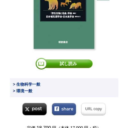
試し読み
> 生物科学一般
> 環境一般
18,700
定価
円（本体 17,000 円＋税）