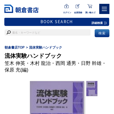
ログイン
会員登録
買い物カゴ
BOOK SEARCH
詳細検索
朝倉書店TOP
流体実験ハンドブック
流体実験ハンドブック
笠木 伸英
・
木村 龍治
・
西岡 通男
・
日野 幹雄
・
保原 充
(編)