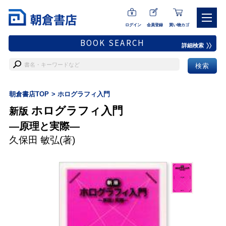
ログイン
会員登録
買い物カゴ
BOOK SEARCH
詳細検索
朝倉書店TOP
ホログラフィ入門
ホログラフィ入門
新版
―原理と実際―
久保田 敏弘
(著)