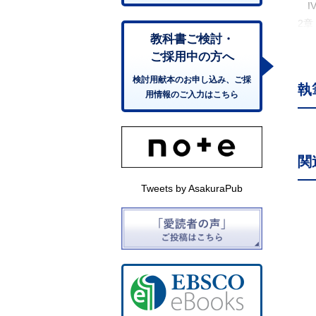
I
2
教科書ご検討・
I
ご採用中の方へ
I
3
検討用献本のお申し込み、ご採
執
I
用情報のご入力はこちら
1
2
I
関
1
2
Tweets by AsakuraPub
3
4
5
II
1
2
3