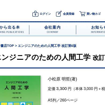
ログイン
会員登録
買い物カゴ
から出る本
会社案内
お知ら
ING PUBLICATIONS
COMPANY
INFORMATI
書店TOP
エンジニアのための人間工学 改訂第6版
エンジニアのための人間工学
改訂
小松原 明哲
(著)
3,300
定価
円（本体 3,000 円＋
A5判／260ページ