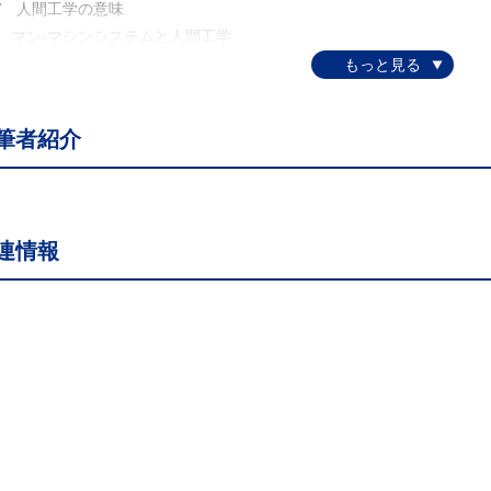
V 人間工学の意味
章 マン-マシンシステムと人間工学
 マン-マシンシステムモデル
I 機械設計における人間工学
章 人間の仕組みと特性
筆者紹介
 生理的特性
．人間の器官
．恒常性の維持
I 心理的特性
連情報
．受容器の基本特性
．認知過程
．知覚
．反応時間
．パーソナリティ
I 身体的特性
．身体寸法と関節可動角度
．作業域と補助動作
．動作経路と動作時間