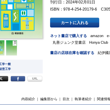
刊行日：2024年02月01日
ISBN：978-4-254-20179-6 C30
カートに入れる
ネット書店で購入する
amazon
e
丸善ジュンク堂書店
Honya Club
書店の店頭在庫を確認する
紀伊國
 工学一般
 経営工学
内容紹介
編集部から
目次
執筆者紹介
関連情