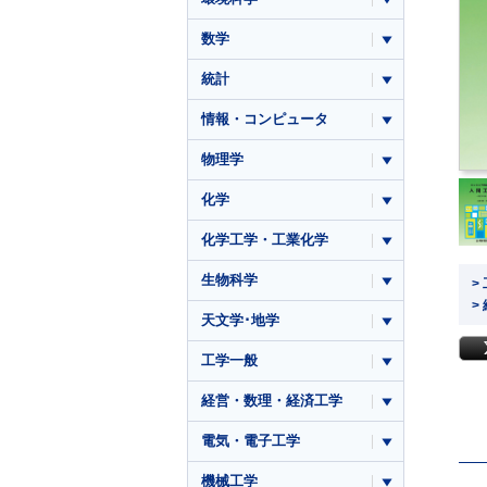
数学
統計
情報・コンピュータ
物理学
化学
化学工学・工業化学
生物科学
>
>
天文学･地学
工学一般
経営・数理・経済工学
電気・電子工学
機械工学