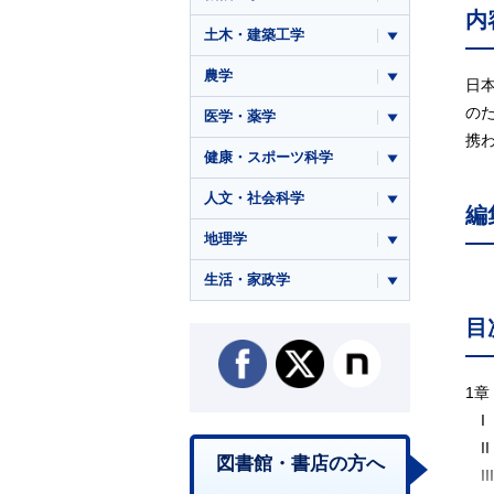
内
土木・建築工学
農学
日
の
医学・薬学
携
健康・スポーツ科学
人文・社会科学
編
地理学
生活・家政学
目
1
I
II
図書館・書店の方へ
II