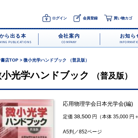
ログイン
会員登録
買い物カゴ
から出る本
会社案内
お知ら
ING PUBLICATIONS
COMPANY
INFORMATI
書店TOP
微小光学ハンドブック （普及版）
微小光学ハンドブック
（普及版）
応用物理学会日本光学会
(編)
38,500
定価
円（本体 35,000 
A5判／852ページ