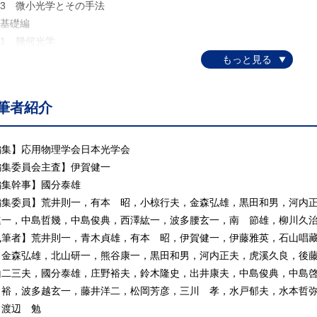
.3 微小光学とその手法
 基礎編
1 幾何光学
2 波動光学
3 導波光学
4 結晶光学
筆者紹介
5 量子光学
.6 非線形光学
7 視覚光学
編集】応用物理学会日本光学会
 材料・プロセス編
編集委員会主査】伊賀健一
.1 半導体材料
編集幹事】國分泰雄
2 ガラス材料(アモルファス材料)
編集委員】荒井則一，有本 昭，小椋行夫，金森弘雄，黒田和男，河内
3 有機材料
進一，中島哲幾，中島俊典，西澤紘一，波多腰玄一，南 節雄，柳川久
.4 光磁気材料
執筆者】荒井則一，青木貞雄，有本 昭，伊賀健一，伊藤雅英，石山唱
.5 リソグラフィー技術
，金森弘雄，北山研一，熊谷康一，黒田和男，河内正夫，虎溪久良，後
.6 誘電体結晶材料
山二三夫，國分泰雄，庄野裕夫，鈴木隆史，出井康夫，中島俊典，中島
 デバイス編
 裕，波多越玄一，藤井洋二，松岡芳彦，三川 孝，水戸郁夫，水本哲
.1 発光デバイス
，渡辺 勉