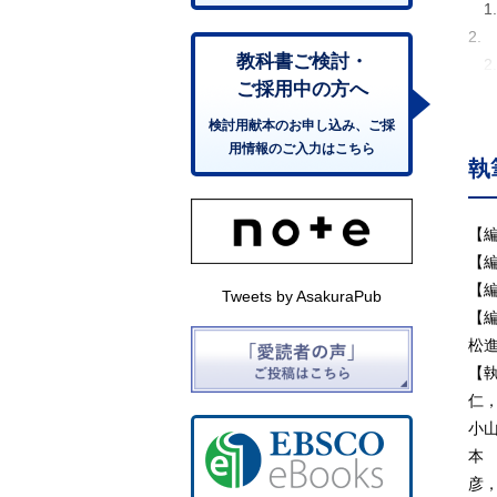
1
2.
教科書ご検討・
2.
ご採用中の方へ
2.
2.
検討用献本のお申し込み、ご採
2.
用情報のご入力はこちら
執
2.
2
2.
【
3.
【
3
【
Tweets by AsakuraPub
3.
【
3.
松
3
【
3
仁
3
小
4.
本
4
彦