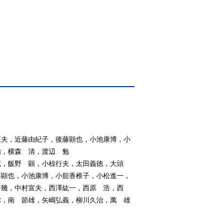
正夫，近藤由紀子，後藤顕也，小池康博，小
治，横森 清，渡辺 勉
藏，飯野 顕，小椋行夫，太田義徳，大頭
藤顕也，小池康博，小舘香椎子，小松進一，
啓幾，中村宣夫，西澤紘一，西原 浩，西
弥，南 節雄，矢嶋弘義，柳川久治，萬 雄