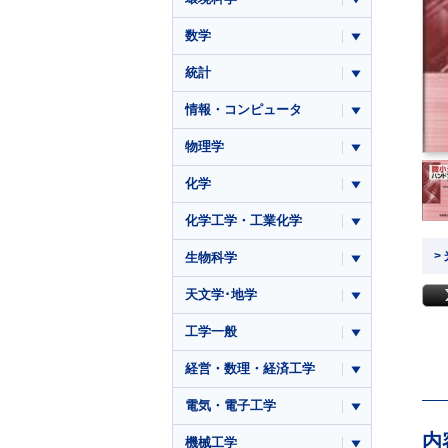
数学
統計
情報・コンピュータ
物理学
化学
化学工学・工業化学
>
生物科学
天文学･地学
工学一般
経営・数理・経済工学
電気・電子工学
内
機械工学