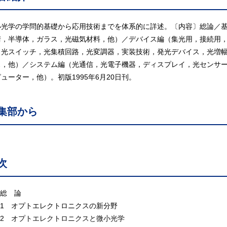
小光学の学問的基礎から応用技術までを体系的に詳述。〔内容〕総論／
術，半導体，ガラス，光磁気材料，他）／デバイス編（集光用，接続用
，光スイッチ，光集積回路，光変調器，実装技術，発光デバイス，光増
ス，他）／システム編（光通信，光電子機器，ディスプレイ，光センサー
ューター，他）。初版1995年6月20日刊。
集部から
次
 総 論
.1 オプトエレクトロニクスの新分野
.2 オプトエレクトロニクスと微小光学