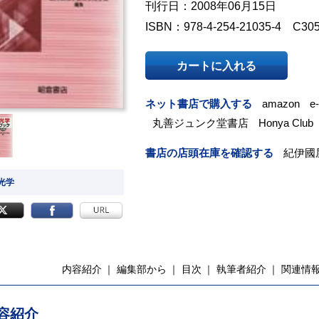
刊行日：2008年06月15日
ISBN：978-4-254-21035-4 C30
カートに入れる
ネット書店で購入する
amazon
e
丸善ジュンク堂書店
Honya Club
書店の店頭在庫を確認する
紀伊國
 光学
内容紹介
編集部から
目次
執筆者紹介
関連情
容紹介