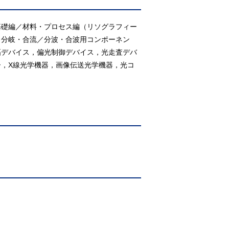
基礎編／材料・プロセス編（リソグラフィー
，分岐・合流／分波・合波用コンポーネン
幅デバイス，偏光制御デバイス，光走査デバ
，X線光学機器，画像伝送光学機器，光コ