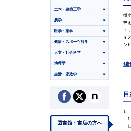
土木・建築工学
微
農学
技
ト
医学・薬学
イ
健康・スポーツ科学
ンピ
人文・社会科学
地理学
編
生活・家政学
目
1.
1
図書館・書店の方へ
1