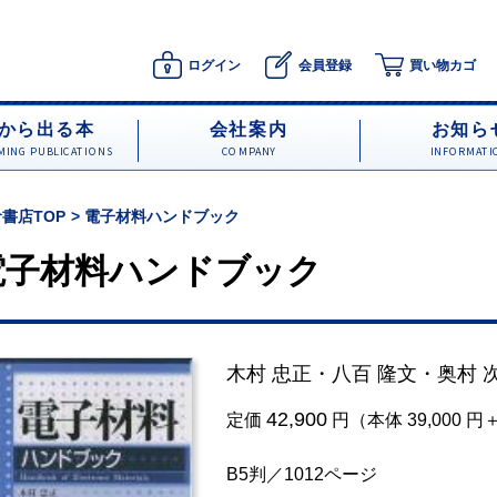
ログイン
会員登録
買い物カゴ
から出る本
会社案内
お知ら
ING PUBLICATIONS
COMPANY
INFORMATI
書店TOP
電子材料ハンドブック
電子材料ハンドブック
木村 忠正
・
八百 隆文
・
奥村 
42,900
定価
円（本体 39,000 
B5判／1012ページ