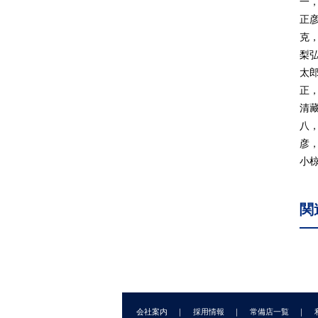
一
3.
正
3.
克
3
梨
3
太
3
正
3.
清
4.
八
4
彦
4
小
4
4
関
4
4
4
5
5
5
会社案内
採用情報
常備店一覧