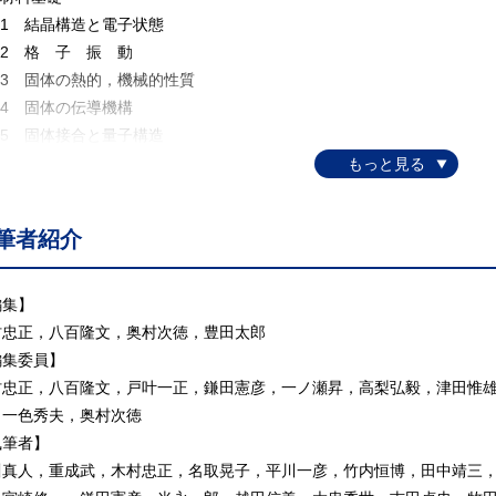
.1 結晶構造と電子状態
.2 格 子 振 動
.3 固体の熱的，機械的性質
.4 固体の伝導機構
.5 固体接合と量子構造
 金属材料
.1 金属材料の特性
.2 導電，導体材料
筆者紹介
.3 抵 抗 材 料
.4 接点および接続材料
.5 IC関連金属材料
編集】
.6 電池・ 燃料電池材料
村忠正，八百隆文，奥村次徳，豊田太郎
.7 形状記憶合金
編集委員】
 半導体材料
村忠正，八百隆文，戸叶一正，鎌田憲彦，一ノ瀬昇，高梨弘毅，津田惟
.1 半導体材料総論
，一色秀夫，奥村次徳
.2 元素半導体およびシリコン系半導体
執筆者】
.3 Ⅲ-Ⅴ族化合物半導体
川真人，重成武，木村忠正，名取晃子，平川一彦，竹内恒博，田中靖三
.4 窒化物半導体