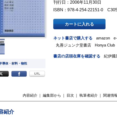
刊行日：2006年11月30日
ISBN：978-4-254-22151-0 C30
カートに入れる
ネット書店で購入する
amazon
e
丸善ジュンク堂書店
Honya Club
書店の店頭在庫を確認する
紀伊國
 半導体・材料・物性
内容紹介
編集部から
目次
執筆者紹介
関連情
容紹介