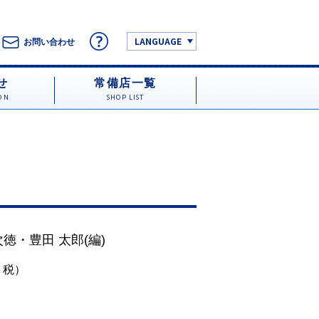
LANGUAGE
お問い合わせ
せ
常備店一覧
ON
SHOP LIST
次徳
・
豊田 太郎
(編)
円＋税）