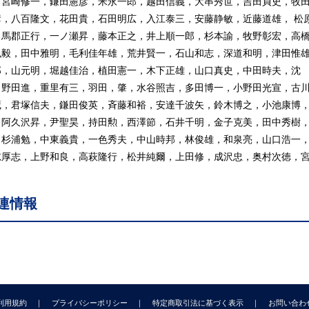
，宮崎修一，鎌田憲彦，米永一郎，越田信義，大串秀世，吉田貞史，牧
5 Ⅱ-Ⅵ族化合物半導体
彦，八百隆文，花田貴，石田明広，入江泰三，安藤静敏，近藤道雄， 松
6 Ⅳ-Ⅵ族化合物半導体
，馬郡正行，一ノ瀬昇，藤本正之，井上順一郎，杉本諭，牧野彰宏，高
.7 カルコパイライト系半導体
弘毅，田中雅明，毛利佳年雄，荒井賢一，石山和志，深道和明，津田惟
.8 アモルファス半導体
郎，山元明，堀越佳治，植田憲一，木下正雄，山口真史，中田時夫，沈
.9 熱電半導体材料
，野田進，重里有三，羽田，肇，水谷照吉，多田博一，小野田光宣，古
10 IC・LSI関連材料
藏，君塚信夫，鎌田俊英，斉藤和裕，安達千波矢，鈴木博之，小池康博
 誘電体材料
，阿久沢昇，尹聖昊，持田勲，西澤節，石井千明，金子克美，田中秀樹
.1 誘 電 特 性
，杉浦勉，中東義貴，一色秀夫，中山時邦，林俊雄，和泉亮，山口浩一
.2 強 誘 電 体
椋厚志，上野和良，高萩隆行，松井純爾，上田修，成沢忠，奥村次徳，
.3 コンデンサ材料
.4 マイクロ波・ミリ波誘電体材料
連情報
.5 メモリー用誘電体材料
.6 圧電体材料
.7 焦電体材料
. 磁性材料・スピンエレクトロニクス材料
.1 磁 性 基 礎
.2 ハード磁性材料
利用規約
プライバシーポリシー
特定商取引法に基づく表示
お問い合わ