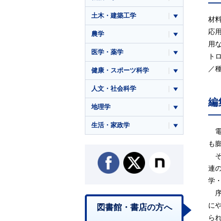
土木・建築工学
材
応
農学
用
医学・薬学
ト
／
健康・スポーツ科学
人文・社会科学
編
地理学
生活・家政学
電
も
そ
連
学
序
に
図書館・書店の方へ
ら