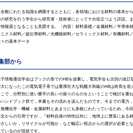
料全般にわたる知識を網羅するとともに，各領域における材料の基本か
用の研究を行う学生から研究者・技術者にとって十分役立つよう詳説。
な情報源となることも意図する。〔内容〕材料基礎／金属材料／半導体
ロニクス材料／超伝導材料／光機能材料／セラミックス材料／有機材料
種々の基本データ
集部から
子情報通信学会はブックの形でのHBを放棄し，電気学会も次回の改訂
膨大になったこの電気電子系では重厚壮大な戦艦大和級のHBは終焉を迎
こで，分野別に使い勝手の良い小振りのものをということで検討を重ね
のハンドブック群で，本書もその流れを汲んだものです。今までの電力
・無機化学・機械・金属材料とあまりにも多岐にわたっているため，今
文からの引用ですが，『材料自身の特性以外に，地球上に豊富にある材
やさしいか，リサイクルが可能か，など幅広い視点からの選択が必要と
れているのが現状です。