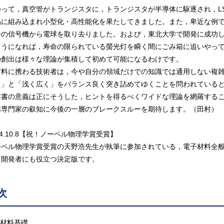
って，真空管がトランジスタに，トランジスタが半導体に駆逐され，LS
品に組み込まれ小型化・高性能化を果たしてきました。また，卑近な例
会の信号機から電球を取り去りました。および，東北大学で開発に成功
ようになれば，寿命の限られている螢光灯を瞬く間にごみ箱に追いやっ
の創出は様々な理論が集積して初めて可能になるわけです。
料に携わる技術者は，今や自分の領域だけでの知識では通用しない複雑
く」と「浅く広く」をバランス良く突き詰めてゆくことを問われている
書の意義は正にそうした，ヒントを得るべくワイドな理論を網羅すること
ぶ専門家の叡知に今後の一層のブレークスルーを期待します。（田村）
14.10.8【祝！ノーベル物理学賞受賞】
ーベル物理学賞受賞の天野浩先生が執筆に参加されている，電子材料全
・開発者にも役立つ決定版です。
次
 材料基礎