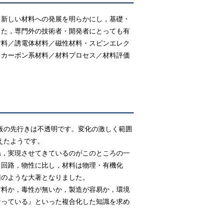
ら新しい材料への発展を明らかにし，基礎・
また，専門外の技術者・開発者にとっても有
材料／誘電体材料／磁性材料・スピンエレク
／カーボン系材料／材料プロセス／材料評価
版の先行きは不透明です。変化の激しく範囲
えたようです。
，実現させてきているのがこのところの一
，回路，物性に比し，材料は物理・有機化
回のような大著となりました。
料か，毒性が無いか，製造が容易か，環境
なっている』といった複合化した知識を求め