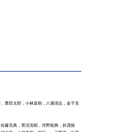
雄，豊田太郎，小林直樹，八瀬清志，金子克
，佐藤充典，菅沼克昭，河野龍興，折茂慎