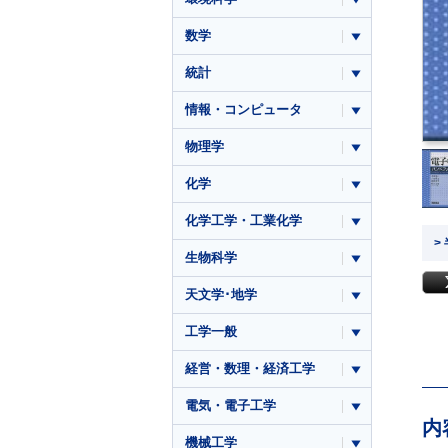
数学
統計
情報・コンピュータ
物理学
化学
化学工学・工業化学
>
生物科学
天文学･地学
工学一般
経営・数理・経済工学
電気・電子工学
内
機械工学