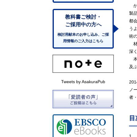
か
製
教科書ご検討・
都
ご採用中の方へ
う
検討用献本のお申し込み、ご採
術
用情報のご入力はこちら
材
深
本
及
Tweets by AsakuraPub
20
ノ
者
目
1.