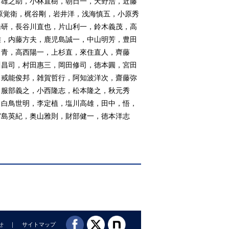
田雄之助，小林直樹，朝日一，天野浩，近藤
原覚衛，梶谷剛，岩井洋，浅海慎五，小原秀
橋研，長谷川直也，片山利一，鈴木義茂，高
雄，内藤方夫，鹿児島誠一，中山明芳，豊田
 青，高西陽一，上杉直，來住直人，齊藤
川昌司，村田惠三，岡田修司，徳本圓，宮田
，戒能俊邦，雑賀哲行，阿知波洋次，齋藤弥
，服部義之，小西隆志，松本隆之，秋元秀
，白鳥世明，李定植，塩川高雄，田中，悟，
宮島英紀，奥山雅則，財部健一，徳本洋志
せ
サイトマップ