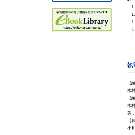
1
1
1
1
1
2.
2
2
執
2
2
2
【
2
木
2
【
3.
木
3
美
3
【
3
小
3