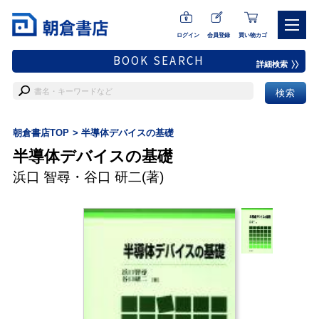
ログイン
会員登録
買い物カゴ
BOOK SEARCH
詳細検索
朝倉書店TOP
半導体デバイスの基礎
半導体デバイスの基礎
浜口 智尋
・
谷口 研二
(著)